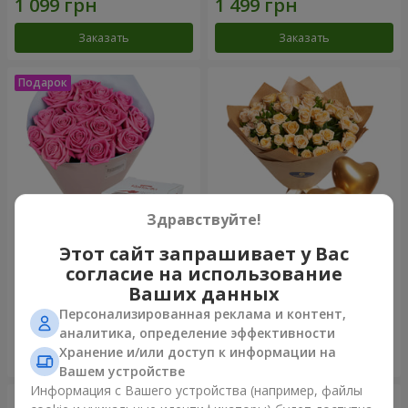
Заказать
Заказать
Здравствуйте!
Этот сайт запрашивает у Вас
Букет "Прикосновение
Букет "Прелесть" с
согласие на использование
любви" + Raffaello
воздушными шарами
Ваших данных
1 999 грн
2 713 грн
Персонализированная реклама и контент,
аналитика, определение эффективности
Хранение и/или доступ к информации на
Заказать
Заказать
Вашем устройстве
Информация с Вашего устройства (например, файлы