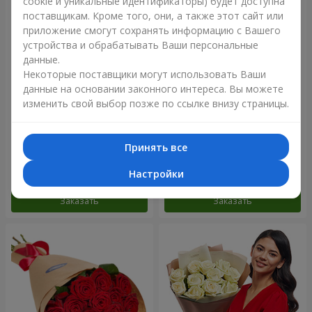
cookie и уникальные идентификаторы) будет доступна
поставщикам. Кроме того, они, а также этот сайт или
приложение смогут сохранять информацию с Вашего
устройства и обрабатывать Ваши персональные
данные.
Некоторые поставщики могут использовать Ваши
данные на основании законного интереса. Вы можете
изменить свой выбор позже по ссылке внизу страницы.
Цветы в коробке "Счастья
Композиция "25 роз Мисс
не избежать"
Пигги"
Принять все
1 599 грн
1 949 грн
Настройки
Заказать
Заказать