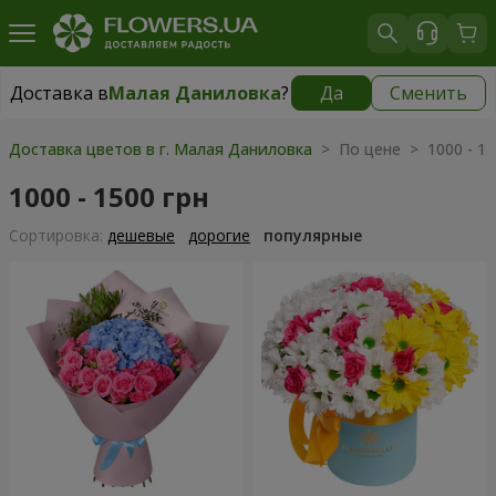
Доставка в
Малая Даниловка
?
Да
Сменить
Доставка в
Малая Даниловка
|
бесплатно
Доставка цветов в г. Малая Даниловка
> По цене > 1000 - 15
1000 - 1500 грн
Cортировка:
дешевые
дорогие
популярные