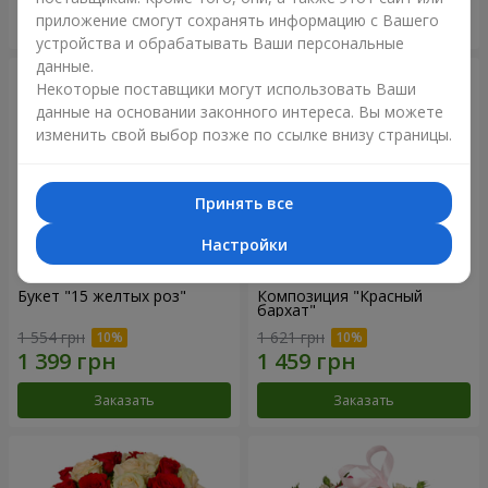
приложение смогут сохранять информацию с Вашего
Заказать
Заказать
устройства и обрабатывать Ваши персональные
данные.
Некоторые поставщики могут использовать Ваши
данные на основании законного интереса. Вы можете
изменить свой выбор позже по ссылке внизу страницы.
Принять все
Настройки
Букет "15 желтых роз"
Композиция "Красный
бархат"
1 554 грн
1 621 грн
Заказать
Заказать