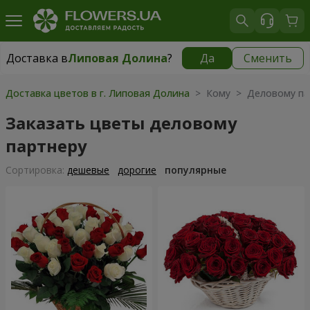
Доставка в
Липовая Долина
?
Да
Сменить
Доставка в
Липовая Долина
|
1520 грн
Доставка цветов в г. Липовая Долина
> Кому > Деловому па
Заказать цветы деловому
партнеру
Cортировка:
дешевые
дорогие
популярные