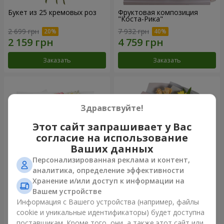
Букет из 25 кремовых роз
Фруктовая композиция
"Коста-Рика"
2 699 грн
7 932 грн
Заказать
Заказать
Здравствуйте!
Этот сайт запрашивает у Вас
согласие на использование
Ваших данных
Персонализированная реклама и контент,
аналитика, определение эффективности
Хранение и/или доступ к информации на
Букет "Крещатик"
Букет "Мы и лето"
Вашем устройстве
Информация с Вашего устройства (например, файлы
4 284 грн
1 732 грн
cookie и уникальные идентификаторы) будет доступна
поставщикам. Кроме того, они, а также этот сайт или