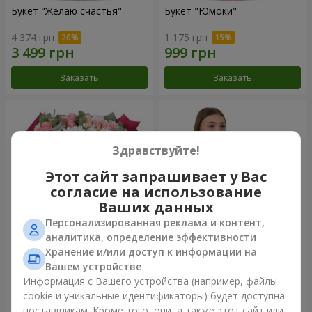
Букет "Желаю счастья"
Букет "Юмоки"
4 374 грн
1 175 грн
Заказать
Заказать
Здравствуйте!
Этот сайт запрашивает у Вас
согласие на использование
Ваших данных
Персонализированная реклама и контент,
аналитика, определение эффективности
Хранение и/или доступ к информации на
Букет "Очарование
Композиция "Белоснежная
нежности"
гармония"
Вашем устройстве
3 449 грн
3 012 грн
Информация с Вашего устройства (например, файлы
cookie и уникальные идентификаторы) будет доступна
поставщикам. Кроме того, они, а также этот сайт или