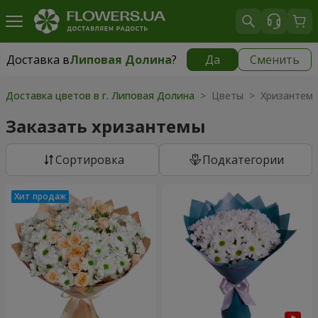
Доставка в
Липовая Долина
?
Да
Сменить
Доставка в
Липовая Долина
|
1520 грн
Доставка цветов в г. Липовая Долина
> Цветы > Хризантем
Заказать хризантемы
Cортировка
Подкатегории