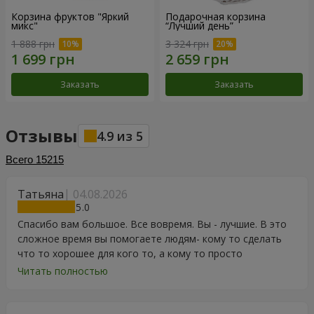
Корзина фруктов "Яркий
Подарочная корзина
микс"
“Лучший день”
1 888 грн
3 324 грн
Заказать
Заказать
Отзывы
4.9
из
5
Всего
15215
Татьяна
04.08.2026
5
Спасибо вам большое. Все вовремя. Вы - лучшие. В это
сложное время вы помогаете людям- кому то сделать
что то хорошее для кого то, а кому то просто
порадоваться цветам, подарку, тортику, поздравлению.
Читать полностью
Особенно, если человек сам себе не может купить даже
в свой День Рождения. Спасибо