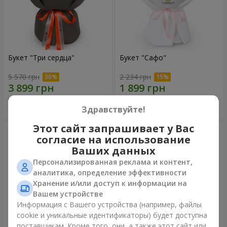
Букет "Три сердца"
Букет "Сафо"
5 570 грн
2 234 грн
Заказать
Заказать
Здравствуйте!
Этот сайт запрашивает у Вас
согласие на использование
Ваших данных
Персонализированная реклама и контент,
аналитика, определение эффективности
Хранение и/или доступ к информации на
Вашем устройстве
Информация с Вашего устройства (например, файлы
cookie и уникальные идентификаторы) будет доступна
поставщикам. Кроме того, они, а также этот сайт или