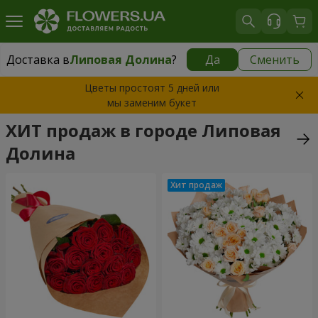
Доставка в
Липовая Долина
?
Да
Сменить
Доставка в
Липовая Долина
|
1520 грн
Цветы простоят 5 дней или
мы заменим букет
ХИТ продаж в городе Липовая
Долина