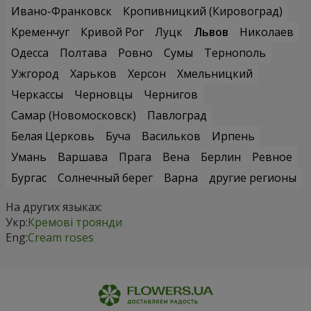
Ивано-Франковск
Кропивницкий (Кировоград)
Кременчуг
Кривой Рог
Луцк
Львов
Николаев
Одесса
Полтава
Ровно
Сумы
Тернополь
Ужгород
Харьков
Херсон
Хмельницкий
Черкассы
Черновцы
Чернигов
Самар (Новомосковск)
Павлоград
Белая Церковь
Буча
Васильков
Ирпень
Умань
Варшава
Прага
Вена
Берлин
Ревное
Бургас
Солнечный берег
Варна
другие регионы
На других языках:
Укр:
Кремові троянди
Eng:
Cream roses