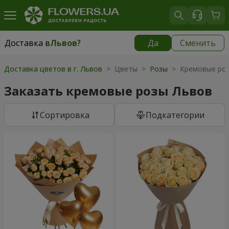
Доставка в
Львов
?
Да
Сменить
Доставка в
Львов
|
бесплатно
Доставка цветов в г. Львов
> Цветы >
Розы
> Кремовые ро
Заказать кремовые розы Львов
Cортировка
Подкатегории