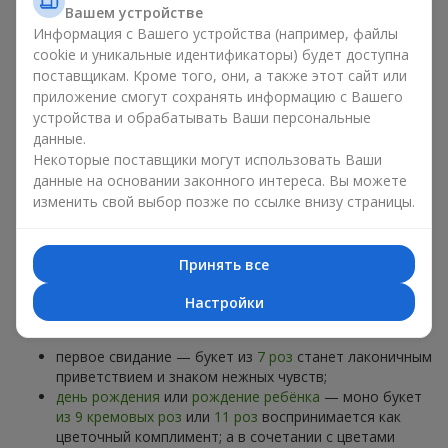
атмосферу спокойствия и тепла, поэтому букет кремовых
Вашем устройстве
роз всегда выглядит как подарок с элегантностью. Если
Информация с Вашего устройства (например, файлы
красные
розы
олицетворяют страсть, а белые – чистоту, то
cookie и уникальные идентификаторы) будет доступна
кремовая роза передаёт романтическое настроение и
поставщикам. Кроме того, они, а также этот сайт или
светлую классику. Букет кремовых роз — выбор со вкусом
приложение смогут сохранять информацию с Вашего
для тех, кто ценит натуральную красоту и
устройства и обрабатывать Ваши персональные
аристократический стиль.
данные.
Некоторые поставщики могут использовать Ваши
Когда уместно дарить букет
данные на основании законного интереса. Вы можете
кремовых роз
изменить свой выбор позже по ссылке внизу страницы.
Букет кремовых роз
уместен почти всегда. Проще сказать,
Принять все
в каких жизненных ситуациях эта цветочная композиция не
пригодится. Хотя такие ситуации назвать крайне сложно.
Настройки
Букет кремовых роз уместен в самых разных случаях:
первое свидание — букет из
7 роз
станет лаконичным
приветствием и знаком нежных чувств;
день рождения
или
рождение ребёнка
— моно букет
из 9 кремовых роз
или
11 роз
воспринимается как
цветочный комплимент; а в сочетании с цветами