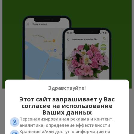
Здравствуйте!
Этот сайт запрашивает у Вас
Почему стоит выбрать букет
согласие на использование
кремовых роз в г. Львов?
Ваших данных
Персонализированная реклама и контент,
Букет кремовых роз – символ утончённости, нежности и
аналитика, определение эффективности
гармонии цвета. Его пастельные оттенки создают
Хранение и/или доступ к информации на