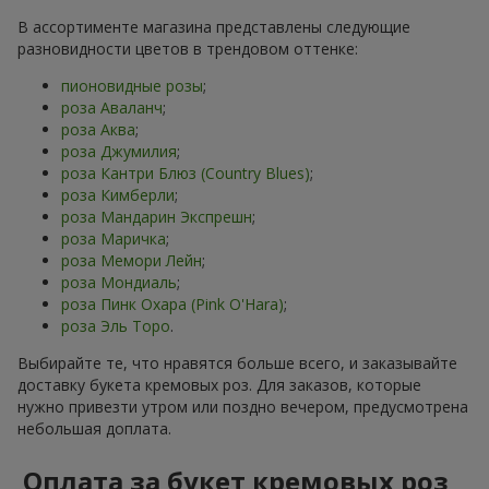
В ассортименте магазина представлены следующие
разновидности цветов в трендовом оттенке:
пионовидные розы
;
роза Аваланч
;
роза Аква
;
роза Джумилия
;
роза Кантри Блюз (Country Blues)
;
роза Кимберли
;
роза Мандарин Экспрешн
;
роза Маричка
;
роза Мемори Лейн
;
роза Мондиаль
;
роза Пинк Охара (Pink O'Hara)
;
роза Эль Торо
.
Выбирайте те, что нравятся больше всего, и заказывайте
доставку букета кремовых роз. Для заказов, которые
нужно привезти утром или поздно вечером, предусмотрена
небольшая доплата.
Оплата за букет кремовых роз