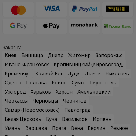
Заказ в:
Киев
Винница
Днепр
Житомир
Запорожье
Ивано-Франковск
Кропивницкий (Кировоград)
Кременчуг
Кривой Рог
Луцк
Львов
Николаев
Одесса
Полтава
Ровно
Сумы
Тернополь
Ужгород
Харьков
Херсон
Хмельницкий
Черкассы
Черновцы
Чернигов
Самар (Новомосковск)
Павлоград
Белая Церковь
Буча
Васильков
Ирпень
Умань
Варшава
Прага
Вена
Берлин
Ревное