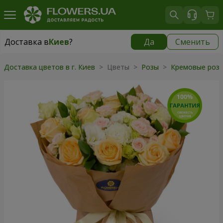
Доставка в
Киев
?
Да
Сменить
Доставка в
Киев
|
бесплатно
Доставка цветов в г. Киев
> Цветы >
Розы
>
Кремовые роз