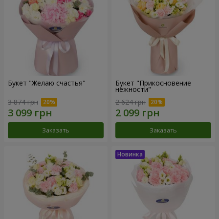
Букет "Желаю счастья"
Букет "Прикосновение
нежности"
3 874 грн
2 624 грн
Заказать
Заказать