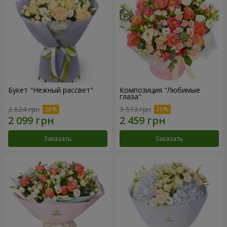
Букет "Нежный рассвет"
Композиция "Любимые
глаза"
2 624 грн
3 513 грн
Заказать
Заказать