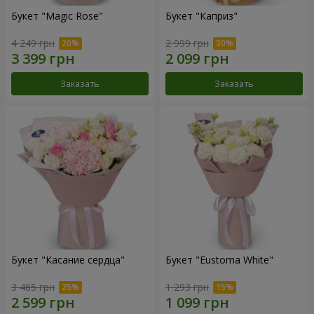
Букет "Magic Rose"
Букет "Каприз"
4 249 грн
2 999 грн
Заказать
Заказать
Букет "Касание сердца"
Букет "Eustoma White"
3 465 грн
1 293 грн