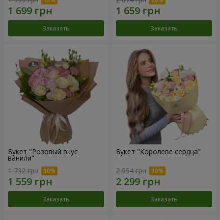
Заказать
Заказать
Букет "Розовый вкус
Букет "Королеве сердца"
ванили"
1 732 грн
2 554 грн
Заказать
Заказать