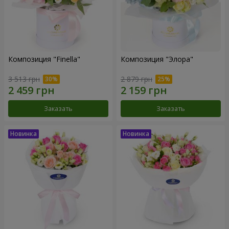
Композиция "Finella"
Композиция "Элора"
3 513 грн
2 879 грн
Заказать
Заказать