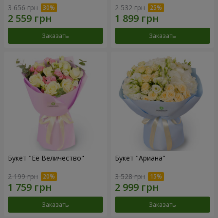
3 656 грн
2 532 грн
Заказать
Заказать
Букет "Её Величество"
Букет "Ариана"
2 199 грн
3 528 грн
Заказать
Заказать