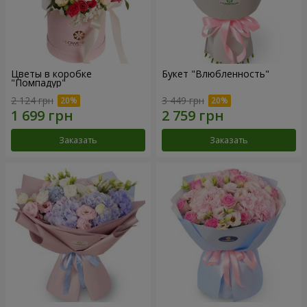
Цветы в коробке
Букет "Влюбленность"
"Помпадур"
2 124 грн
3 449 грн
Заказать
Заказать