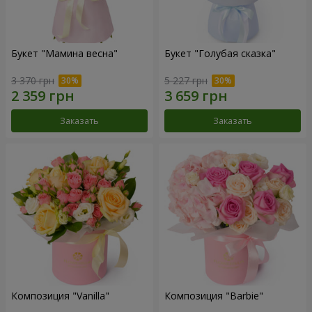
Букет "Мамина весна"
Букет "Голубая сказка"
3 370 грн
5 227 грн
Заказать
Заказать
Композиция "Vanilla"
Композиция "Barbie"