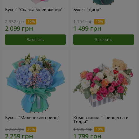
Букет "Сказка моей жизни"
Букет "Диор"
2 332 грн
1 764 грн
Заказать
Заказать
Букет "Маленький принц"
Композиция "Принцесса и
Тедди"
3 227 грн
1 999 грн