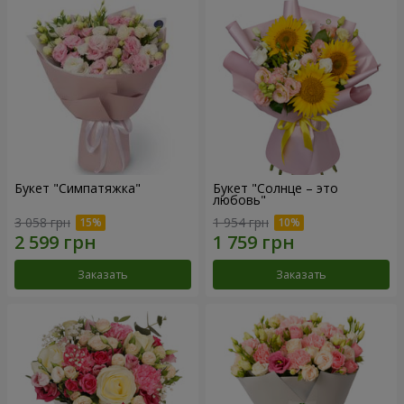
Букет "Симпатяжка"
Букет "Солнце – это
любовь"
3 058 грн
1 954 грн
Заказать
Заказать