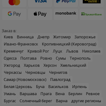
Заказ в:
Киев
Винница
Днепр
Житомир
Запорожье
Ивано-Франковск
Кропивницкий (Кировоград)
Кременчуг
Кривой Рог
Луцк
Львов
Николаев
Одесса
Полтава
Ровно
Сумы
Тернополь
Ужгород
Харьков
Херсон
Хмельницкий
Черкассы
Черновцы
Чернигов
Самар (Новомосковск)
Павлоград
Белая Церковь
Буча
Васильков
Ирпень
Умань
Варшава
Прага
Вена
Берлин
Ревное
Бургас
Солнечный берег
Варна
другие регионы