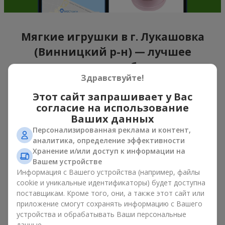
Мягкие игрушки в г. Лукашовка
(Винницкий р-н) — лучшее
дополнение к букетам
Здравствуйте!
Букет цветов в подарок — это не про материальные
Этот сайт запрашивает у Вас
ценности, а про искренние эмоции и приятные
согласие на использование
воспоминания. А что, если мягкая игрушка усиливает их и
Ваших данных
остается в памяти надолго? Именно поэтому букет с
игрушкой стал одним из самых популярных вариантов
Персонализированная реклама и контент,
подарка — простого, искреннего и очень теплого. Когда к
аналитика, определение эффективности
цветам добавляется плюшевый мишка, зайчик или другой
Хранение и/или доступ к информации на
персонаж, подарок «букет с игрушкой» оставляет больше
Вашем устройстве
воспоминаний.
Информация с Вашего устройства (например, файлы
cookie и уникальные идентификаторы) будет доступна
Букет с игрушкой подходит как для
девочек младшего
поставщикам. Кроме того, они, а также этот сайт или
возраста
, так и
для любимых женщин
, и даже
для коллег по
приложение смогут сохранять информацию с Вашего
работе
в определенных случаях. Такой подарок
устройства и обрабатывать Ваши персональные
подчеркивает искреннюю заботу, уют и желание сделать
данные.