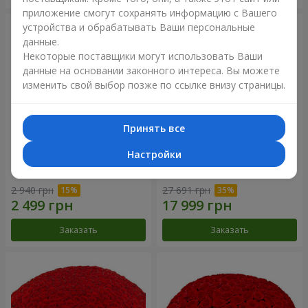
приложение смогут сохранять информацию с Вашего
устройства и обрабатывать Ваши персональные
данные.
Некоторые поставщики могут использовать Ваши
данные на основании законного интереса. Вы можете
изменить свой выбор позже по ссылке внизу страницы.
Принять все
Настройки
Корзина альстромерий
301 красная роза
"Акварель"
2 940 грн
27 691 грн
Заказать
Заказать