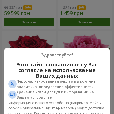
99 332 грн
1 824 грн
Заказать
Заказать
Здравствуйте!
Этот сайт запрашивает у Вас
согласие на использование
Ваших данных
Персонализированная реклама и контент,
Роза красная (поштучно)
Роза розовая (поштучно)
аналитика, определение эффективности
Хранение и/или доступ к информации на
Вашем устройстве
Информация с Вашего устройства (например, файлы
cookie и уникальные идентификаторы) будет доступна
Заказать
Заказать
поставщикам. Кроме того, они, а также этот сайт или