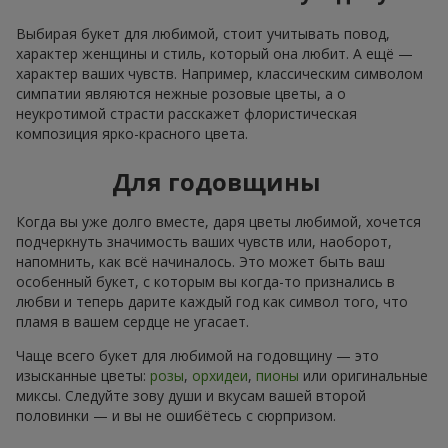
Выбирая букет для любимой, стоит учитывать повод,
характер женщины и стиль, который она любит. А ещё —
характер ваших чувств. Например, классическим символом
симпатии являются нежные розовые цветы, а о
неукротимой страсти расскажет флористическая
композиция ярко-красного цвета.
Для годовщины
Когда вы уже долго вместе, даря цветы любимой, хочется
подчеркнуть значимость ваших чувств или, наоборот,
напомнить, как всё начиналось. Это может быть ваш
особенный букет, с которым вы когда-то признались в
любви и теперь дарите каждый год как символ того, что
пламя в вашем сердце не угасает.
Чаще всего букет для любимой на годовщину — это
изысканные цветы:
розы
,
орхидеи
,
пионы
или оригинальные
миксы. Следуйте зову души и вкусам вашей второй
половинки — и вы не ошибётесь с сюрпризом.