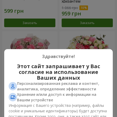
хризантем
1 066 грн
Заказать
Заказать
Здравствуйте!
Этот сайт запрашивает у Вас
согласие на использование
Ваших данных
Персонализированная реклама и контент,
Букет "Королева
Цветы в коробке
аналитика, определение эффективности
Карибского моря"
"Помпадур"
Хранение и/или доступ к информации на
1 374 грн
2 199 грн
Вашем устройстве
Информация с Вашего устройства (например, файлы
cookie и уникальные идентификаторы) будет доступна
Заказать
Заказать
поставщикам. Кроме того, они, а также этот сайт или