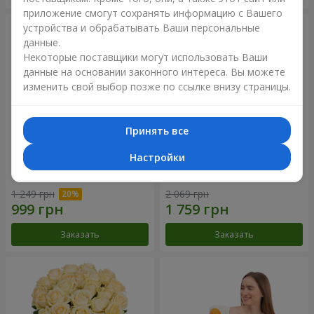
приложение смогут сохранять информацию с Вашего
устройства и обрабатывать Ваши персональные
данные.
Некоторые поставщики могут использовать Ваши
данные на основании законного интереса. Вы можете
изменить свой выбор позже по ссылке внизу страницы.
Принять все
Настройки
Букет "Времена года"
Букет из 21 кремовой розы
1 249 грн
2 069 грн
Заказать
Заказать