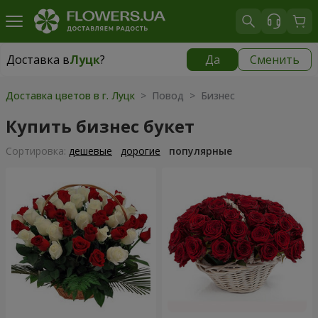
Доставка в
Луцк
?
Да
Сменить
Доставка в
Луцк
|
бесплатно
Доставка цветов в г. Луцк
> Повод > Бизнес
Купить бизнес букет
Cортировка:
дешевые
дорогие
популярные