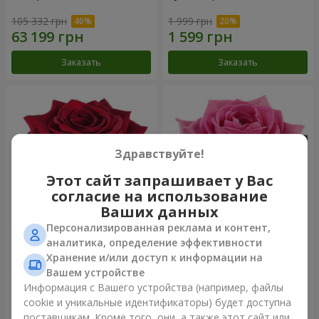
105 332 грн
1 999 грн
Заказать
Заказать
Здравствуйте!
Этот сайт запрашивает у Вас
согласие на использование
Ваших данных
Персонализированная реклама и контент,
Роза красная (поштучно)
Роза розовая (поштучно)
аналитика, определение эффективности
Хранение и/или доступ к информации на
Вашем устройстве
Информация с Вашего устройства (например, файлы
cookie и уникальные идентификаторы) будет доступна
Заказать
Заказать
поставщикам. Кроме того, они, а также этот сайт или