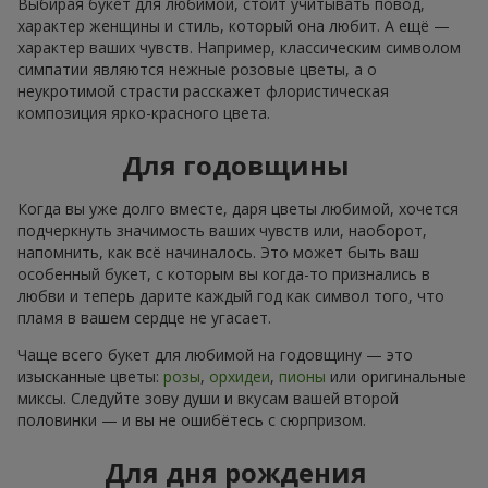
Выбирая букет для любимой, стоит учитывать повод,
характер женщины и стиль, который она любит. А ещё —
характер ваших чувств. Например, классическим символом
симпатии являются нежные розовые цветы, а о
неукротимой страсти расскажет флористическая
композиция ярко-красного цвета.
Для годовщины
Когда вы уже долго вместе, даря цветы любимой, хочется
подчеркнуть значимость ваших чувств или, наоборот,
напомнить, как всё начиналось. Это может быть ваш
особенный букет, с которым вы когда-то признались в
любви и теперь дарите каждый год как символ того, что
пламя в вашем сердце не угасает.
Чаще всего букет для любимой на годовщину — это
изысканные цветы:
розы
,
орхидеи
,
пионы
или оригинальные
миксы. Следуйте зову души и вкусам вашей второй
половинки — и вы не ошибётесь с сюрпризом.
Для дня рождения