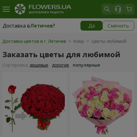
Доставка в
Летичев
?
Да
Сменить
Доставка в
Летичев
|
798 грн
Доставка цветов в г. Летичев
> Кому > Цветы любимой
Заказать цветы для любимой
Cортировка:
дешевые
дорогие
популярные