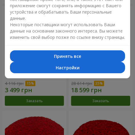
приложение смогут сохранять информацию с Вашего
устройства и обрабатывать Ваши персональные
данные.
Некоторые поставщики могут использовать Ваши
данные на основании законного интереса. Вы можете
изменить свой выбор позже по ссылке внизу страницы.
Принять все
Настройки
Корзина альстромерий
301 красная роза
"Акварель"
4 116 грн
28 614 грн
Заказать
Заказать