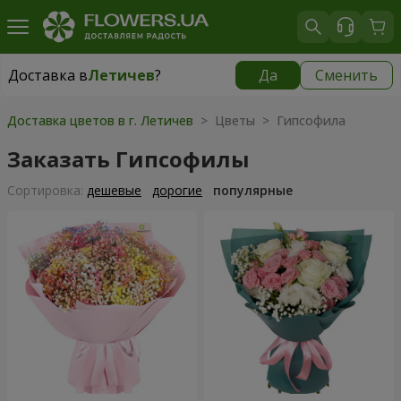
Доставка в
Летичев
?
Да
Сменить
Доставка в
Летичев
|
798 грн
Доставка цветов в г. Летичев
> Цветы > Гипсофила
Заказать Гипсофилы
Cортировка:
дешевые
дорогие
популярные