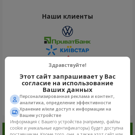
Наши клиенты
Здравствуйте!
Этот сайт запрашивает у Вас
согласие на использование
Ваших данных
Персонализированная реклама и контент,
аналитика, определение эффективности
Посмотреть все
Хранение и/или доступ к информации на
Вашем устройстве
Информация с Вашего устройства (например, файлы
cookie и уникальные идентификаторы) будет доступна
Заказывайте в приложении
поставщикам. Кроме того, они, а также этот сайт или