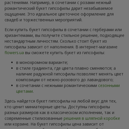
растениями. Например, в сочетании с розами нежный
романтический букет гипсофилы дарит незабываемое
ощущение. Это идеальное цветочное оформление для
свадеб и торжественных мероприятий.
Если купить букет гипсофилы в сочетании с герберами или
хризантемами, вы получите стильное решение, подходящее
нестандартным личностям. Сколько стоит букет из
гипсофилы зависит от наполнения. В интернет-магазине
flowers.ua
вы сможете купить букет из гипсофилы:
в монохромном варианте;
в стиле градиента, где цвета плавно сменяются; а
наличие радужной гипсофилы позволяет менять цвет
композиции от нежно-розового до лавандового;
в сочетании с нежными романтическими
сезонными
цветами
.
Здесь найдется букет гипсофилы на любой вкус для тех,
кто ценит миниатюрные цветы. Доступны гипсофилы
разных размеров как в классическом исполнении, так и
современные стилизованные
решения в шляпной коробке
или корзине. На букет гипсофилы цена зависит от