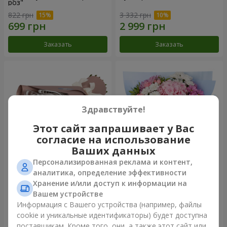
роз"
822 грн
3 332 грн
Заказать
Заказать
Здравствуйте!
Этот сайт запрашивает у Вас
согласие на использование
Ваших данных
Персонализированная реклама и контент,
Букет "7 розовых роз!"
Романтический букет
аналитика, определение эффективности
"Небеса"
Хранение и/или доступ к информации на
999 грн
2 449 грн
Вашем устройстве
Информация с Вашего устройства (например, файлы
cookie и уникальные идентификаторы) будет доступна
Заказать
Заказать
поставщикам. Кроме того, они, а также этот сайт или