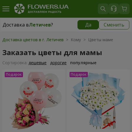
Доставка в
Летичев
?
Да
Сменить
Доставка в
Летичев
|
798 грн
Доставка цветов в г. Летичев
> Кому > Цветы маме
Заказать цветы для мамы
Cортировка:
дешевые
дорогие
популярные