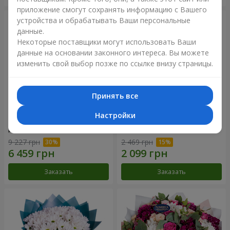
приложение смогут сохранять информацию с Вашего
устройства и обрабатывать Ваши персональные
данные.
Некоторые поставщики могут использовать Ваши
данные на основании законного интереса. Вы можете
изменить свой выбор позже по ссылке внизу страницы.
Принять все
Настройки
Цветы в коробке "101
Букет "Цветочное Selfie!"
розовая роза"
9 227 грн
2 469 грн
Заказать
Заказать