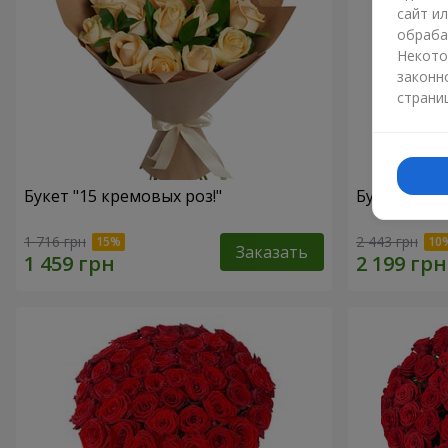
сайт и
обраба
Некото
законн
страни
Букет "15 кремовых роз!"
Букет "15 
1 716 грн
2 443 грн
Заказать