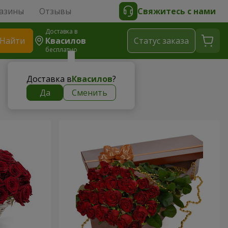
азины
Отзывы
Свяжитесь с нами
Доставка в
Найти
Квасилов
Cтатус заказа
бесплатно
Доставка в
Квасилов
?
Да
Сменить