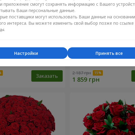
ли приложение смогут сохранять информацию с Вашего устройст
тывать Ваши персональные данные.
рые поставщики могут использовать Ваши данные на основани
ого интереса. Вы можете изменить свой выбор позже по ссылке
цы.
Настройки
Принять все
разноцветных хризантем!"
Букет "Гармония"
2 187 грн
Заказать