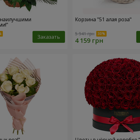
 наилучшими
Корзина "51 алая роза"
и!"
5 941 грн
Заказать
лых роз!"
Цветы в чёрной коробке 