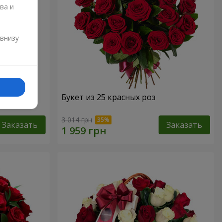
ва и
и
 внизу
Букет из 25 красных роз
3 014 грн
Заказать
Заказать