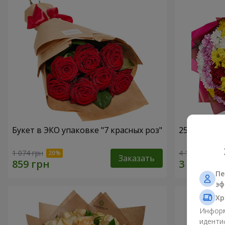
Букет в ЭКО упаковке "7 красных роз"
25 разноцв
1 074 грн
4 124 грн
Заказать
Пе
эф
Хр
Информ
иденти