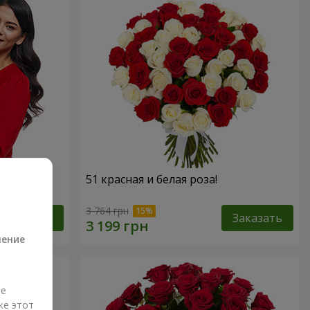
 роз!"
51 красная и белая роза!
а
3 764 грн
Заказать
Заказать
ление
ые
же этот