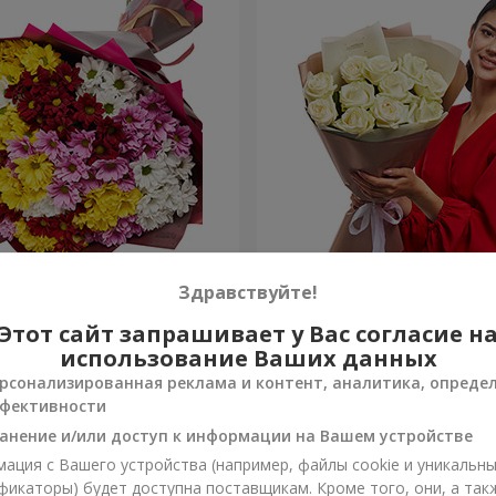
етных хризантем!
Авторский букет "11 белых
Здравствуйте!
Этот сайт запрашивает у Вас согласие н
1 399 грн
Заказать
использование Ваших данных
рсонализированная реклама и контент, аналитика, опреде
фективности
анение и/или доступ к информации на Вашем устройстве
ация с Вашего устройства (например, файлы cookie и уникальн
фикаторы) будет доступна поставщикам. Кроме того, они, а так