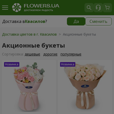
Доставка в
Квасилов
?
Да
Сменить
Доставка в
Квасилов
|
бесплатно
Доставка цветов в г. Квасилов
> Акционные букеты
Акционные букеты
Cортировка:
дешевые
дорогие
популярные