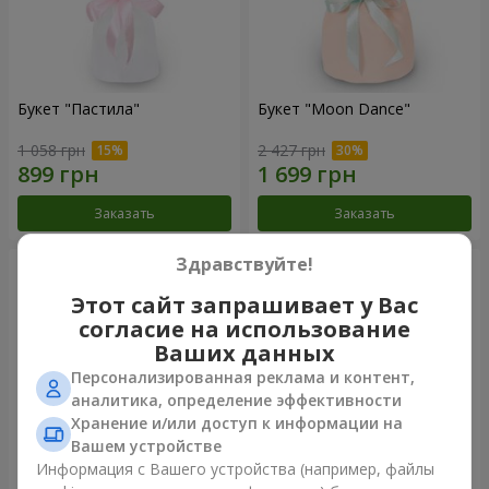
Букет "Пастила"
Букет "Moon Dance"
1 058 грн
2 427 грн
Заказать
Заказать
Здравствуйте!
Этот сайт запрашивает у Вас
согласие на использование
Ваших данных
Персонализированная реклама и контент,
аналитика, определение эффективности
Хранение и/или доступ к информации на
Вашем устройстве
Информация с Вашего устройства (например, файлы
Букет "Kamaliya"
Бенто-букет"Bertha"