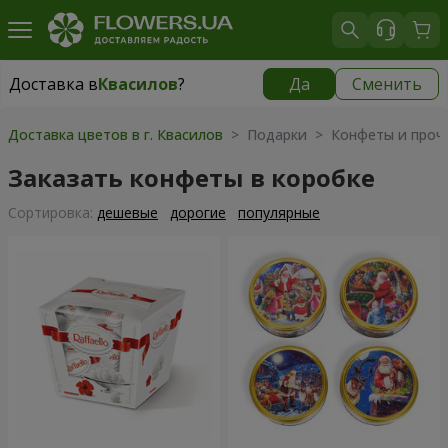
Доставка в
Квасилов
?
Да
Сменить
Доставка в
Квасилов
|
бесплатно
Доставка цветов в г. Квасилов
> Подарки > Конфеты и проч
Заказать конфеты в коробке
Cортировка:
дешевые
дорогие
популярные