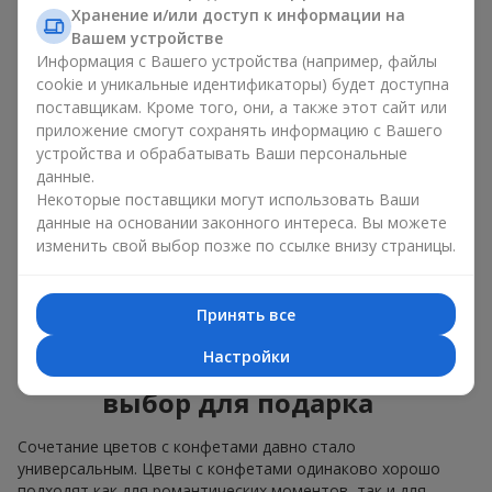
Для
корпоративного мероприятия
подойдёт
Хранение и/или доступ к информации на
премиальный подарок: здесь коробка с цветами и
Вашем устройстве
сладостями дополняется изысканными каллами,
Информация с Вашего устройства (например, файлы
герберами
или
орхидеями
и элитными сладостями;
cookie и уникальные идентификаторы) будет доступна
поставщикам. Кроме того, они, а также этот сайт или
Нежные букеты из
эустомы
,
тюльпанов
или
приложение смогут сохранять информацию с Вашего
альстромерии
хорошо сочетаются с конфетами
устройства и обрабатывать Ваши персональные
Merci, поддерживая нежную подачу и лёгкое
данные.
настроение — как
поздравление с рождением
ребёнка
или ко Дню всех влюблённых.
Некоторые поставщики могут использовать Ваши
данные на основании законного интереса. Вы можете
Мы поможем вам подобрать лучшее сочетание цветочного
изменить свой выбор позже по ссылке внизу страницы.
микса и сладостей под ваш повод и оформим подарок —
цветы с конфетами — надлежащим образом.
Принять все
Коробка с цветами и
Настройки
сладостями — ваш лучший
выбор для подарка
Сочетание цветов с конфетами давно стало
универсальным. Цветы с конфетами одинаково хорошо
подходят как для романтических моментов, так и для