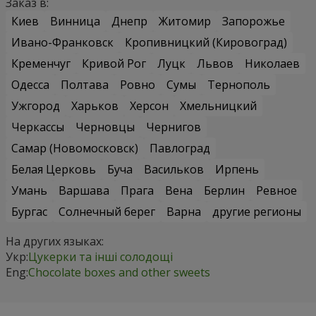
Заказ в:
Киев
Винница
Днепр
Житомир
Запорожье
Ивано-Франковск
Кропивницкий (Кировоград)
Кременчуг
Кривой Рог
Луцк
Львов
Николаев
Одесса
Полтава
Ровно
Сумы
Тернополь
Ужгород
Харьков
Херсон
Хмельницкий
Черкассы
Черновцы
Чернигов
Самар (Новомосковск)
Павлоград
Белая Церковь
Буча
Васильков
Ирпень
Умань
Варшава
Прага
Вена
Берлин
Ревное
Бургас
Солнечный берег
Варна
другие регионы
На других языках:
Укр:
Цукерки та інші солодощі
Eng:
Chocolate boxes and other sweets