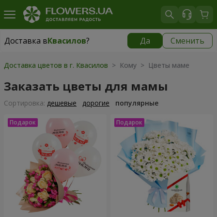
Доставка в
Квасилов
?
Да
Сменить
Доставка в
Квасилов
|
бесплатно
Доставка цветов в г. Квасилов
> Кому > Цветы маме
Заказать цветы для мамы
Cортировка:
дешевые
дорогие
популярные