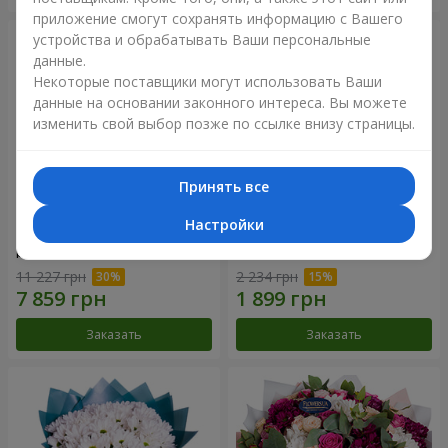
приложение смогут сохранять информацию с Вашего
устройства и обрабатывать Ваши персональные
данные.
Некоторые поставщики могут использовать Ваши
данные на основании законного интереса. Вы можете
изменить свой выбор позже по ссылке внизу страницы.
Принять все
Настройки
Цветы в коробке "101
Букет "Цветочное Selfie!"
розовая роза"
11 227 грн
2 234 грн
Заказать
Заказать