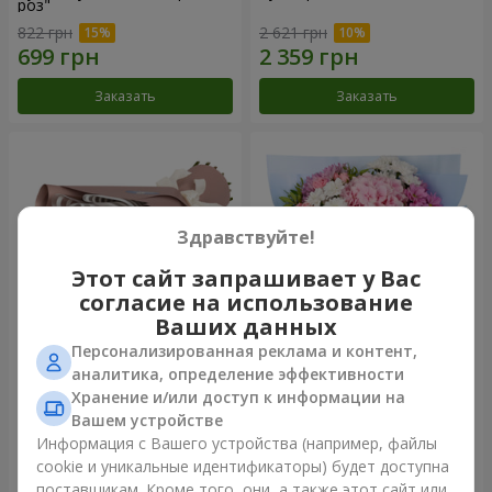
роз"
822 грн
2 621 грн
Заказать
Заказать
Здравствуйте!
Этот сайт запрашивает у Вас
согласие на использование
Ваших данных
Персонализированная реклама и контент,
Букет "7 розовых роз!"
Романтический букет
аналитика, определение эффективности
"Небеса"
Хранение и/или доступ к информации на
1 124 грн
2 124 грн
Вашем устройстве
Информация с Вашего устройства (например, файлы
cookie и уникальные идентификаторы) будет доступна
Заказать
Заказать
поставщикам. Кроме того, они, а также этот сайт или