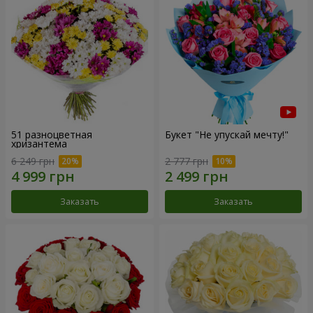
51 разноцветная
Букет "Не упускай мечту!"
хризантема
6 249 грн
2 777 грн
Заказать
Заказать