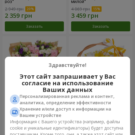
роз"
милой"
2 949 грн
4 069 грн
Заказать
Заказать
Здравствуйте!
Этот сайт запрашивает у Вас
согласие на использование
Ваших данных
Персонализированная реклама и контент,
15 разноцветных эустом
Корзина "Солнышко"
аналитика, определение эффективности
Хранение и/или доступ к информации на
3 145 грн
1 666 грн
Вашем устройстве
Информация с Вашего устройства (например, файлы
cookie и уникальные идентификаторы) будет доступна
Заказать
Заказать
поставщикам. Кроме того, они, а также этот сайт или