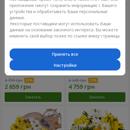
приложение смогут сохранять информацию с Вашего
устройства и обрабатывать Ваши персональные
данные.
Некоторые поставщики могут использовать Ваши
данные на основании законного интереса. Вы можете
изменить свой выбор позже по ссылке внизу страницы.
Принять все
Настройки
Цветы в коробке "25
Композиция в коробке
красных роз!"
"Любимой"
3 799 грн
6 345 грн
Заказать
Заказать