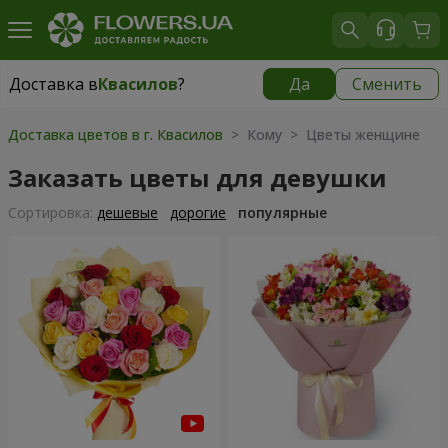
Доставка в
Квасилов
?
Да
Сменить
Доставка в
Квасилов
|
бесплатно
Доставка цветов в г. Квасилов
> Кому > Цветы женщине
Заказать цветы для девушки
Cортировка:
дешевые
дорогие
популярные