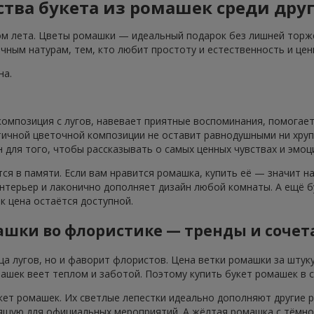
ва букета из ромашек среди друг
м лета. Цветы ромашки — идеальный подарок без лишней торже
чным натурам, тем, кто любит простоту и естественность и це
на.
композиция с лугов, навевает приятные воспоминания, помогает
ичной цветочной композиции не оставит равнодушными ни хруп
 для того, чтобы рассказывать о самых ценных чувствах и эмоц
ся в памяти. Если вам нравится ромашка, купить её — значит н
интерьер и лаконично дополняет дизайн любой комнаты. А ещё 
к цена остаётся доступной.
ашки во флористике — тренды и сочет
а лугов, но и фаворит флористов. Цена ветки ромашки за штук
ашек веет теплом и заботой. Поэтому купить букет ромашек в с
ет ромашек. Их светлые лепестки идеально дополняют другие р
дящую для официальных мероприятий. А жёлтая ромашка с тёмн