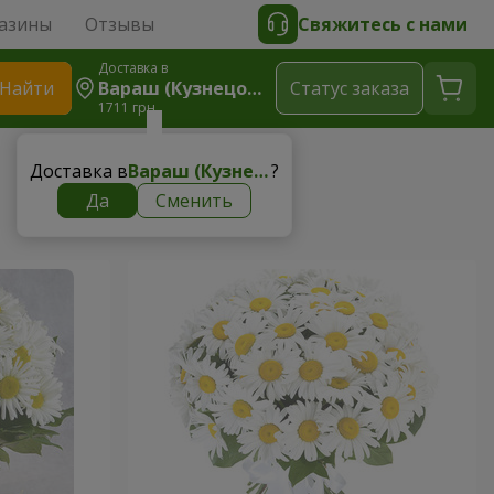
азины
Отзывы
Свяжитесь с нами
Доставка в
Найти
Вараш (Кузнецовск)
Cтатус заказа
1711 грн
Доставка в
Вараш (Кузнецовск)
?
Да
Сменить