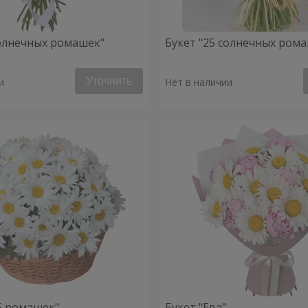
солнечных ромашек"
Букет "25 солнечных ром
Уточнить
и
Нет в наличии
5 ромашек"
Букет "Ева"