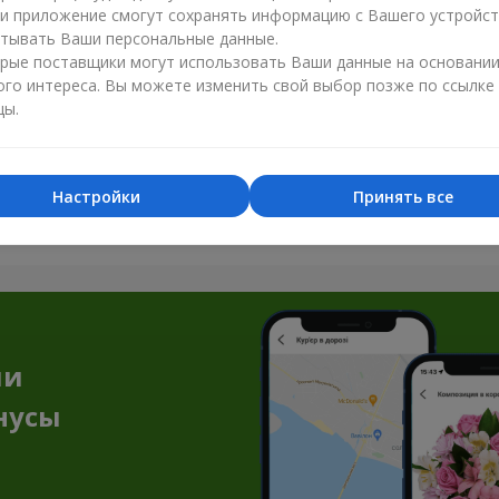
ли приложение смогут сохранять информацию с Вашего устройст
тывать Ваши персональные данные.
рые поставщики могут использовать Ваши данные на основани
ого интереса. Вы можете изменить свой выбор позже по ссылке
цы.
Все фото доставок
Настройки
Принять все
Заказать этот товар
ии
нусы