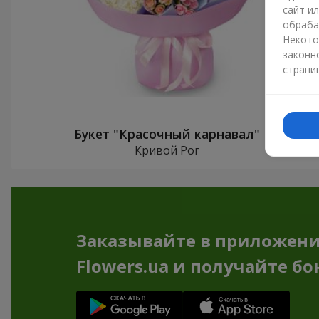
сайт и
обраба
Некото
законн
страни
Букет "Красочный карнавал"
Кривой Рог
Заказывайте в приложен
Flowers.ua и получайте бо