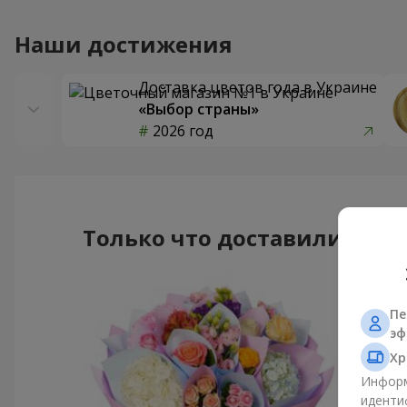
Наши достижения
Доставка цветов года в Украине
«Выбор страны»
2026 год
Только что доставили
Пе
эф
Хр
Информ
иденти