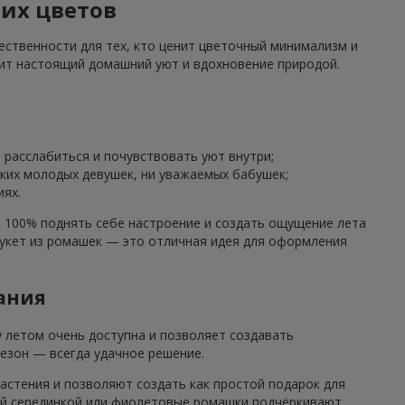
их цветов
ственности для тех, кто ценит цветочный минимализм и
нит настоящий домашний уют и вдохновение природой.
 расслабиться и почувствовать уют внутри;
ких молодых девушек, ни уважаемых бабушек;
иях.
а 100% поднять себе настроение и создать ощущение лета
букет из ромашек — это отличная идея для оформления
ания
у летом очень доступна и позволяет создавать
езон — всегда удачное решение.
астения и позволяют создать как простой подарок для
ой серединкой или фиолетовые ромашки подчёркивают