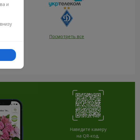
ва и
и
 внизу
Посмотреть все
Наведите камеру
на QR-код,