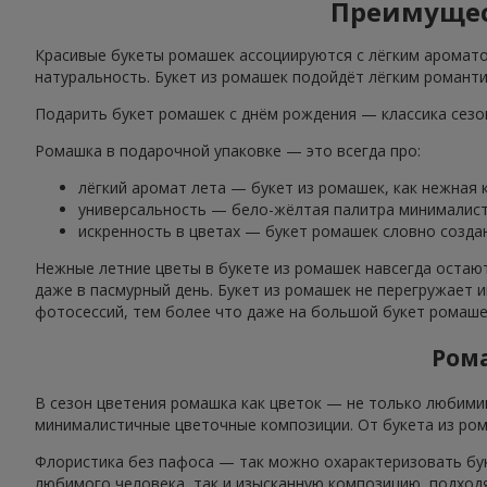
Преимущест
Красивые букеты ромашек ассоциируются с лёгким аромато
натуральность. Букет из ромашек подойдёт лёгким романти
Подарить букет ромашек с днём рождения — классика сезо
Ромашка в подарочной упаковке — это всегда про:
лёгкий аромат лета — букет из ромашек, как нежная 
универсальность — бело-жёлтая палитра минималист
искренность в цветах — букет ромашек словно создан
Нежные летние цветы в букете из ромашек навсегда остают
даже в пасмурный день. Букет из ромашек не перегружает 
фотосессий, тем более что даже на большой букет ромаше
Ром
В сезон цветения ромашка как цветок — не только любимиц
минималистичные цветочные композиции. От букета из ром
Флористика без пафоса — так можно охарактеризовать бук
любимого человека, так и изысканную композицию, подхо