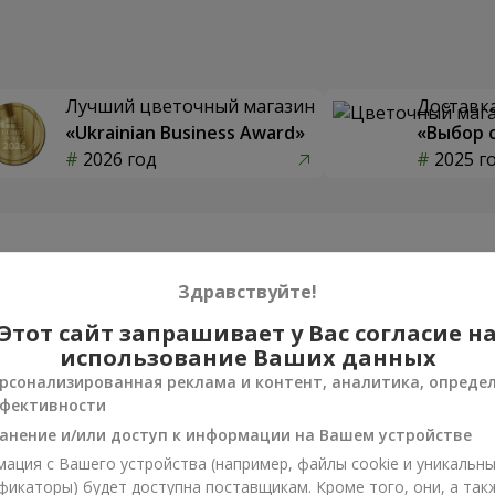
Лучший цветочный магазин
Доставка
«Ukrainian Business Award»
«Выбор 
2026 год
2025 г
Фотогалерея
Здравствуйте!
Этот сайт запрашивает у Вас согласие н
использование Ваших данных
рсонализированная реклама и контент, аналитика, опреде
фективности
анение и/или доступ к информации на Вашем устройстве
ация с Вашего устройства (например, файлы cookie и уникальн
фикаторы) будет доступна поставщикам. Кроме того, они, а так