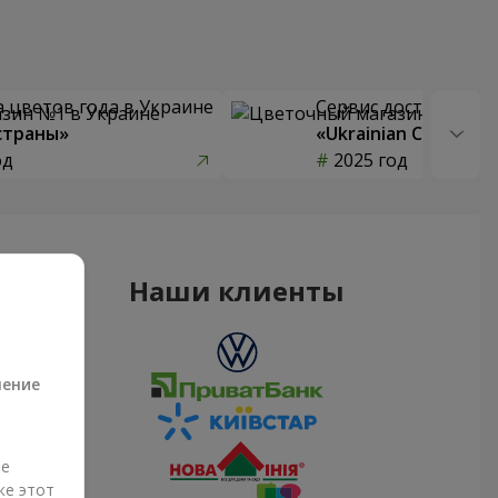
 цветов года в Украине
Сервис доставки цв
страны»
«Ukrainian Choice»
од
2025 год
Наши клиенты
а
ление
ые
же этот