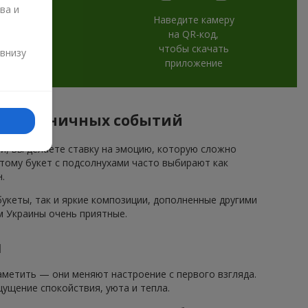
ва и
Наведите камеру
на QR-код,
и
чтобы скачать
 внизу
приложение
я праздничных событий
ми, вы делаете ставку на эмоцию, которую сложно
этому букет с подсолнухами часто выбирают как
.
кеты, так и яркие композиции, дополненные другими
м Украины очень приятные.
и
метить — они меняют настроение с первого взгляда.
ущение спокойствия, уюта и тепла.