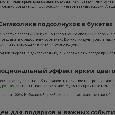
ость. Такая яркая композиция подходит как праздничный букет
я словно созданы для фотосессий и незабываемых эмоций. А ещё
Символика подсолнухов в букетах
е жёлтые лепестки изысканной сезонной композиции напоминают
поздравить с радостным событием. Во многих культурах, в част
ами — это воплощение жизни и благополучия.
дной энергии. И действительно, они заряжают и всегда принос
оциональный эффект ярких цвет
сс. Яркие цветы способны подарить отличное настроение даже 
друзьям
, вы гарантированно создаёте для них приятные момент
ает на 100%. Небольшой яркий акцент в пространстве способе
еи для подарков и важных событ