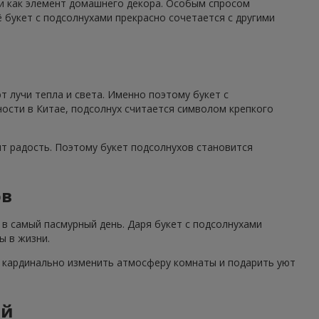
 и как элемент домашнего декора. Особым спросом
 букет с подсолнухами прекрасно сочетается с другими
 лучи тепла и света. Именно поэтому букет с
ности в Китае, подсолнух считается символом крепкого
ят радость. Поэтому букет подсолнухов становится
ов
в самый пасмурный день. Даря букет с подсолнухами
ы в жизни.
н кардинально изменить атмосферу комнаты и подарить уют
ий