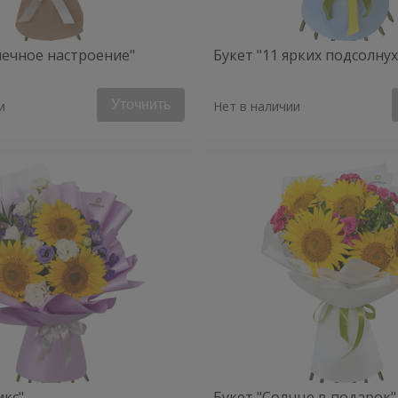
нечное настроение"
Букет "11 ярких подсолну
Уточнить
и
Нет в наличии
икс"
Букет "Солнце в подарок"