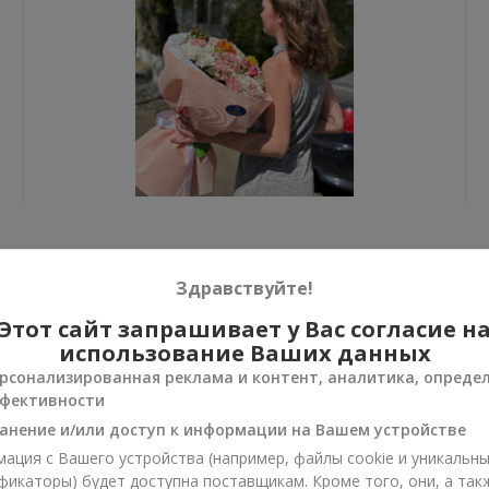
Все фото доставок
Здравствуйте!
Заказать этот товар
Этот сайт запрашивает у Вас согласие н
использование Ваших данных
рсонализированная реклама и контент, аналитика, опреде
фективности
анение и/или доступ к информации на Вашем устройстве
ии
ация с Вашего устройства (например, файлы cookie и уникальн
нусы
фикаторы) будет доступна поставщикам. Кроме того, они, а так