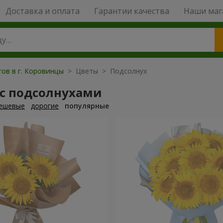
Доставка и оплата
Гарантии качества
Наши маг
тов в г. Коровинцы
> Цветы > Подсолнух
 с подсолнухами
ешевые
дорогие
популярные