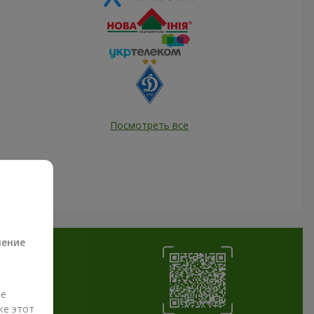
Посмотреть все
а
ление
ые
же этот