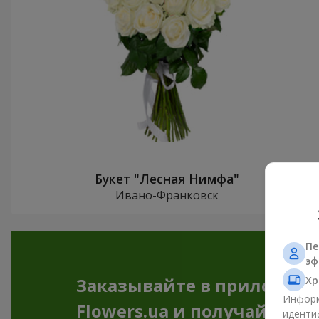
Букет "Лесная Нимфа"
Ивано-Франковск
Пе
эф
Хр
Заказывайте в приложен
Информ
Flowers.ua и получайте бо
иденти