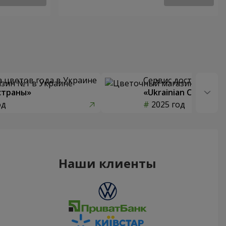
 цветов года в Украине
Сервис доставки цв
страны»
«Ukrainian Choice»
од
2025 год
Наши клиенты