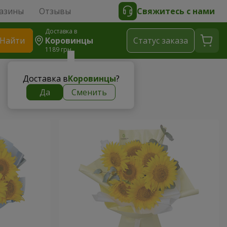
азины
Отзывы
Свяжитесь с нами
Доставка в
Найти
Коровинцы
Cтатус заказа
1189 грн
Доставка в
Коровинцы
?
Да
Сменить