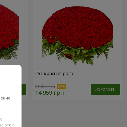
251 красная роза
а
21 370 грн
Заказать
Заказать
ление
ые
же этот