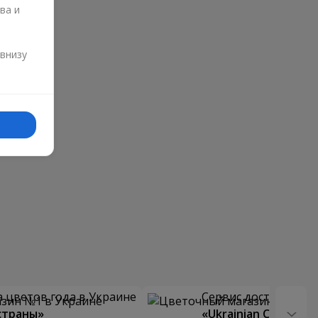
ва и
и
 внизу
 цветов года в Украине
Сервис доставки цв
страны»
«Ukrainian Choice»