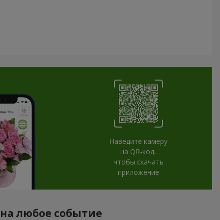
Наведите камеру
на QR-код,
чтобы скачать
приложение
 на любое событие