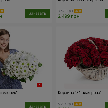
3 570 грн
Заказать
нгелочек"
Корзина "51 алая роза"
5 284 грн
Заказать