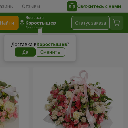
азины
Отзывы
Свяжитесь с нами
Доставка в
Найти
Коростышев
Cтатус заказа
бесплатно
Доставка в
Коростышев
?
Да
Сменить