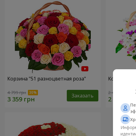
Корзина "51 разноцветная роза"
Корзина хр
4 799 грн
2 469 грн
Заказать
Пе
эф
Хр
Информ
иденти