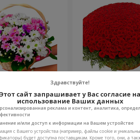
изантем "Яркая поляна"
501 красная роза
Здравствуйте!
Этот сайт запрашивает у Вас согласие н
49 271 грн
Заказать
использование Ваших данных
рсонализированная реклама и контент, аналитика, опреде
фективности
анение и/или доступ к информации на Вашем устройстве
ация с Вашего устройства (например, файлы cookie и уникальн
фикаторы) будет доступна поставщикам. Кроме того, они, а так