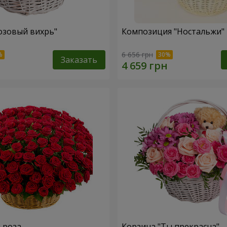
озовый вихрь"
Композиция "Ностальжи"
6 656 грн
Заказать
я роза
Корзина "Ты прекрасна"