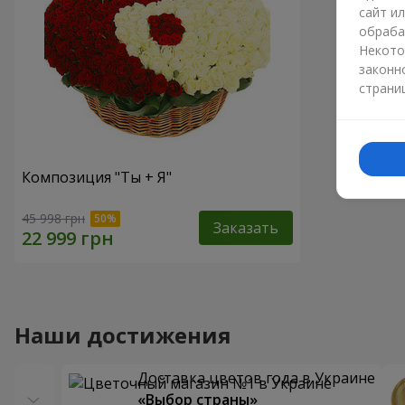
сайт и
обраба
Некото
законн
страни
Композиция "Ты + Я"
45 998 грн
Заказать
Наши достижения
Доставка цветов года в Украине
«Выбор страны»