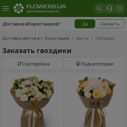
Доставка в
Коростышев
?
Да
Сменить
Доставка в
Коростышев
|
бесплатно
Доставка цветов в г. Коростышев
> Цветы > Гвоздики
Заказать гвоздики
Cортировка
Подкатегории