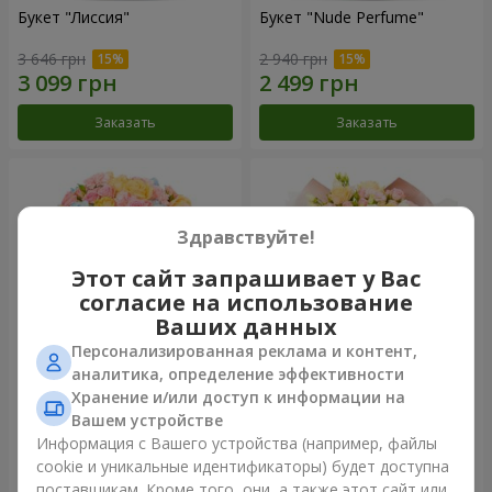
Букет "Лиссия"
Букет "Nude Perfume"
3 646 грн
2 940 грн
Заказать
Заказать
Здравствуйте!
Этот сайт запрашивает у Вас
согласие на использование
Ваших данных
Персонализированная реклама и контент,
аналитика, определение эффективности
Хранение и/или доступ к информации на
Букет "Нежность рассвета"
Букет "Прикосновение
нежности"
Вашем устройстве
4 265 грн
2 499 грн
Информация с Вашего устройства (например, файлы
cookie и уникальные идентификаторы) будет доступна
поставщикам. Кроме того, они, а также этот сайт или