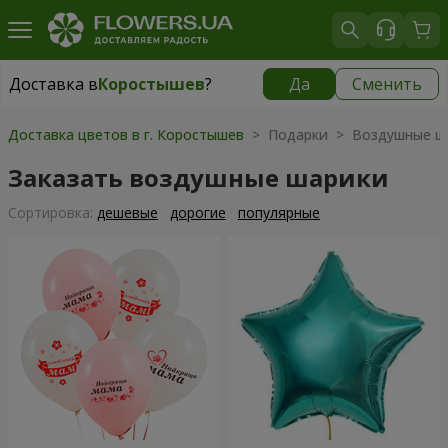
Доставка в
Коростышев
?
Да
Сменить
Доставка в
Коростышев
|
бесплатно
Доставка цветов в г. Коростышев
> Подарки > Воздушные ш
Заказать воздушные шарики
Cортировка:
дешевые
дорогие
популярные