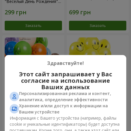
"Веселый День Рождения" -
3 шарика
Заказать
Заказать
Здравствуйте!
Этот сайт запрашивает у Вас
согласие на использование
Ваших данных
Персонализированная реклама и контент,
Коллекция шариков "День
Коллекция шариков
аналитика, определение эффективности
рождения" (с Тедди)
"Смайлики" - 5 шариков
Хранение и/или доступ к информации на
Вашем устройстве
Информация с Вашего устройства (например, файлы
cookie и уникальные идентификаторы) будет доступна
Заказать
Заказать
поставщикам. Кроме того, они, а также этот сайт или