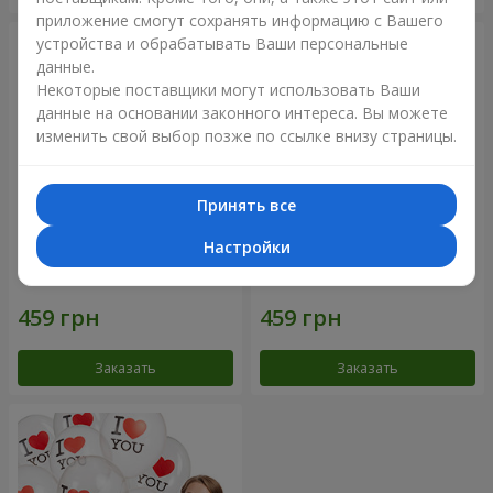
приложение смогут сохранять информацию с Вашего
устройства и обрабатывать Ваши персональные
данные.
Некоторые поставщики могут использовать Ваши
данные на основании законного интереса. Вы можете
изменить свой выбор позже по ссылке внизу страницы.
Принять все
Настройки
Коллекция шариков
Коллекция шариков "I love
"Люблю" - 5 шариков
U" - 5 шариков
Заказать
Заказать