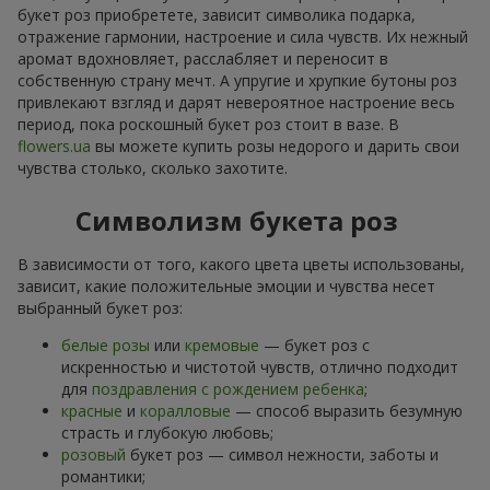
букет роз приобретете, зависит символика подарка,
отражение гармонии, настроение и сила чувств. Их нежный
аромат вдохновляет, расслабляет и переносит в
собственную страну мечт. А упругие и хрупкие бутоны роз
привлекают взгляд и дарят невероятное настроение весь
период, пока роскошный букет роз стоит в вазе. В
flowers.ua
вы можете купить розы недорого и дарить свои
чувства столько, сколько захотите.
Символизм букета роз
В зависимости от того, какого цвета цветы использованы,
зависит, какие положительные эмоции и чувства несет
выбранный букет роз:
белые розы
или
кремовые
— букет роз с
искренностью и чистотой чувств, отлично подходит
для
поздравления с рождением ребенка
;
красные
и
коралловые
— способ выразить безумную
страсть и глубокую любовь;
розовый
букет роз — символ нежности, заботы и
романтики;