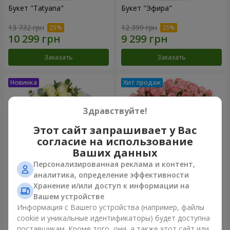
Букет "Tatyana"
Букет "Эфира"
13 732 грн
12 399 грн
Заказать
Заказать
Здравствуйте!
Этот сайт запрашивает у Вас
согласие на использование
Ваших данных
Персонализированная реклама и контент,
аналитика, определение эффективности
Хранение и/или доступ к информации на
15 белых роз
Цветы в коробке "Розовый
оазис"
Вашем устройстве
6 999 грн
8 749 грн
Информация с Вашего устройства (например, файлы
cookie и уникальные идентификаторы) будет доступна
поставщикам. Кроме того, они, а также этот сайт или