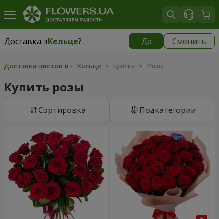
Доставка в
Кельце
?
Да
Сменить
Доставка в
Кельце
|
бесплатно
Доставка цветов в г. Кельце
> Цветы > Розы
Купить розы
Cортировка
Подкатегории