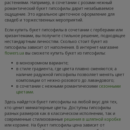
растениями. Например, в сочетании с розами нежный
романтический букет гипсофилы дарит незабываемое
ощущение. Это идеальное цветочное оформление для
свадеб и торжественных мероприятий.
Если купить букет гипсофилы в сочетании с герберами или
хризантемами, вы получите стильное решение, подходящее
нестандартным личностям. Сколько стоит букет из
гипсофилы зависит от наполнения. В интернет-магазине
flowers.ua
вы сможете купить букет из гипсофилы:
в монохромном варианте;
в стиле градиента, где цвета плавно сменяются; а
наличие радужной гипсофилы позволяет менять цвет
композиции от нежно-розового до лавандового;
в сочетании с нежными романтическими
сезонными
цветами
.
Здесь найдется букет гипсофилы на любой вкус для тех,
кто ценит миниатюрные цветы. Доступны гипсофилы
разных размеров как в классическом исполнении, так и
современные стилизованные
решения в шляпной коробке
или корзине. На букет гипсофилы цена зависит от