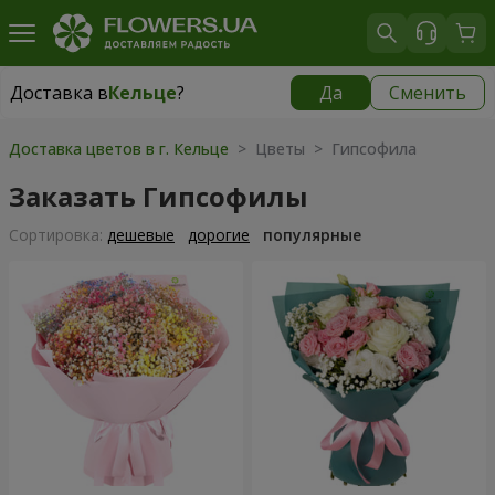
Доставка в
Кельце
?
Да
Сменить
Доставка в
Кельце
|
бесплатно
Доставка цветов в г. Кельце
> Цветы > Гипсофила
Заказать Гипсофилы
Cортировка:
дешевые
дорогие
популярные