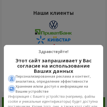
Наши клиенты
Здравствуйте!
Этот сайт запрашивает у Вас
согласие на использование
Ваших данных
Персонализированная реклама и контент,
аналитика, определение эффективности
Посмотреть все
Хранение и/или доступ к информации на
Вашем устройстве
Информация с Вашего устройства (например, файлы
cookie и уникальные идентификаторы) будет доступна
Заказывайте в приложении
поставщикам. Кроме того, они, а также этот сайт или