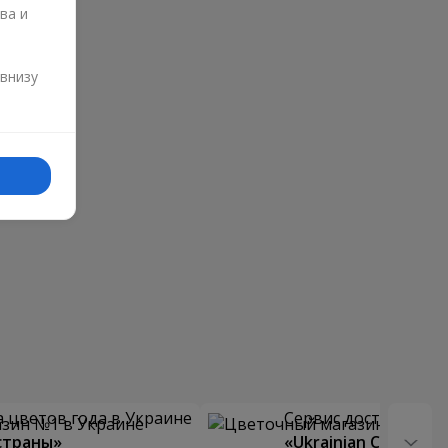
ва и
и
 внизу
 цветов года в Украине
Сервис доставки цв
страны»
«Ukrainian Choice»