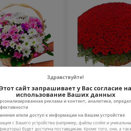
изантем "Яркая поляна"
501 красная роза
Здравствуйте!
Этот сайт запрашивает у Вас согласие н
265 015 грн
Заказать
использование Ваших данных
рсонализированная реклама и контент, аналитика, опреде
фективности
анение и/или доступ к информации на Вашем устройстве
ация с Вашего устройства (например, файлы cookie и уникальн
фикаторы) будет доступна поставщикам. Кроме того, они, а так