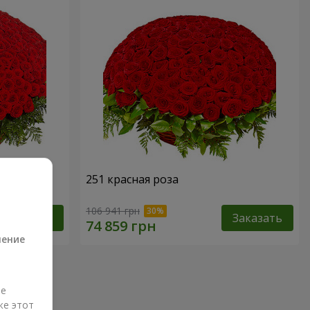
251 красная роза
а
106 941 грн
Заказать
Заказать
ление
ые
же этот