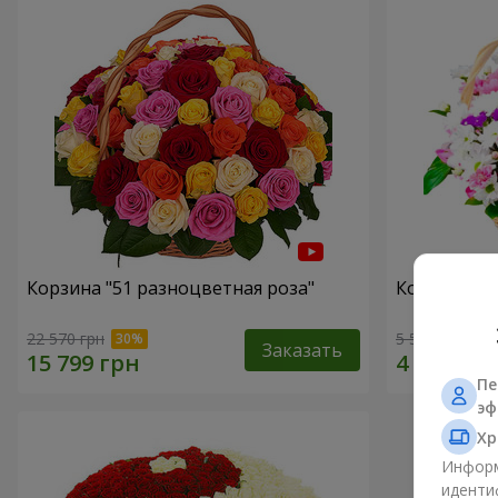
Корзина "51 разноцветная роза"
Корзина хр
22 570 грн
5 528 грн
Заказать
Пе
эф
Хр
Информ
иденти