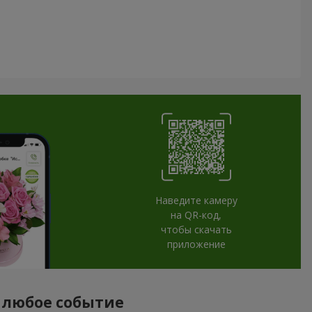
Наведите камеру
на QR-код,
чтобы скачать
приложение
а любое событие