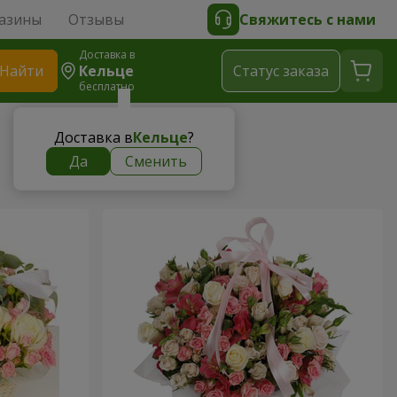
азины
Отзывы
Свяжитесь с нами
Доставка в
Найти
Кельце
Cтатус заказа
бесплатно
Доставка в
Кельце
?
Да
Сменить