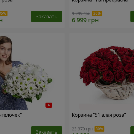
9 999 грн
Заказать
нгелочек"
Корзина "51 алая роза"
23 370 грн
Заказать