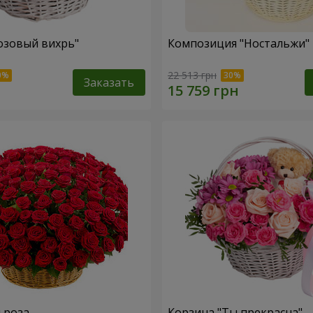
озовый вихрь"
Композиция "Ностальжи"
22 513 грн
Заказать
я роза
Корзина "Ты прекрасна"