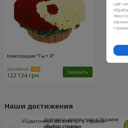
сайт и
обраба
Некото
законн
страни
Композиция "Ты + Я"
244 248 грн
Заказать
Наши достижения
Доставка цветов года в Украине
«Выбор страны»