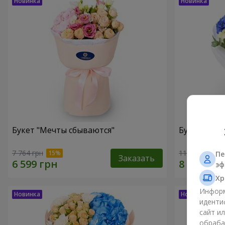
Букет "Мечты сбываются"
Букет "Гре
7 764 грн
11 249 грн
Пе
Заказать
эф
Хр
Информ
иденти
сайт и
обраба