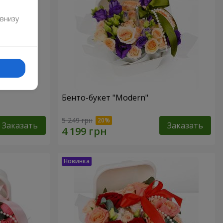
и
 внизу
Бенто-букет "Modern"
5 249 грн
Заказать
Заказать