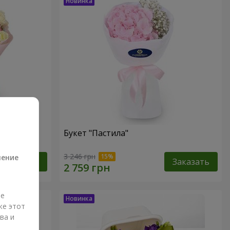
Букет "Пастила"
а
3 246 грн
ление
Заказать
Заказать
ые
же этот
ва и