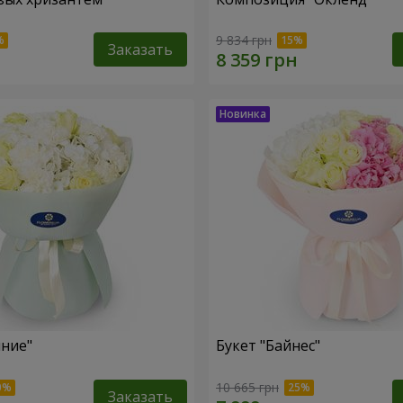
9 834 грн
Заказать
яние"
Букет "Байнес"
10 665 грн
Заказать