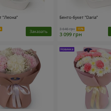
т "Леона"
Бенто-букет "Daria"
3 646 грн
Заказать