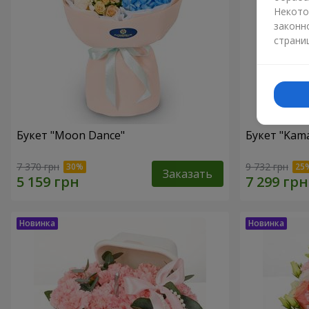
Некото
законн
страни
Букет "Moon Dance"
Букет "Kama
7 370 грн
9 732 грн
Заказать