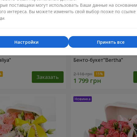
рые поставщики могут использовать Ваши данные на основани
ого интереса. Вы можете изменить свой выбор позже по ссылке
цы.
Настройки
Принять все
liya"
Бенто-букет"Bertha"
2 116 грн
Заказать