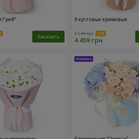
и Грей"
9 кустовых кремовых
5 945 грн
Заказать
вых хризантем
Композиция "Окленд"