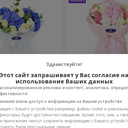
Здравствуйте!
зы"
Букет "Марта"
Этот сайт запрашивает у Вас согласие н
использование Ваших данных
10 132 грн
рсонализированная реклама и контент, аналитика, опреде
Заказать
фективности
анение и/или доступ к информации на Вашем устройстве
ация с Вашего устройства (например, файлы cookie и уникальн
фикаторы) будет доступна поставщикам. Кроме того, они, а так
ли приложение смогут сохранять информацию с Вашего устройст
тывать Ваши персональные данные.