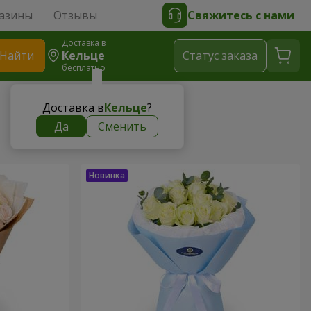
азины
Отзывы
Свяжитесь с нами
Доставка в
Найти
Кельце
Cтатус заказа
бесплатно
Доставка в
Кельце
?
Да
Сменить