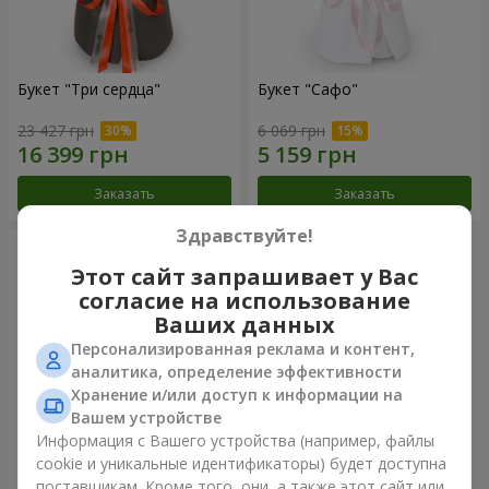
Букет "Три сердца"
Букет "Сафо"
23 427 грн
6 069 грн
Заказать
Заказать
Здравствуйте!
Этот сайт запрашивает у Вас
согласие на использование
Ваших данных
Персонализированная реклама и контент,
аналитика, определение эффективности
Хранение и/или доступ к информации на
Вашем устройстве
Информация с Вашего устройства (например, файлы
cookie и уникальные идентификаторы) будет доступна
Букет "Tarnis"
поставщикам. Кроме того, они, а также этот сайт или