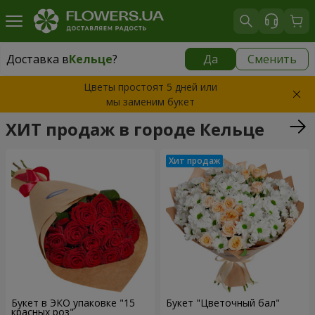
Доставка в
Кельце
?
Да
Сменить
Доставка в
Кельце
|
бесплатно
Цветы простоят 5 дней или
мы заменим букет
ХИТ продаж в городе Кельце
Букет в ЭКО упаковке "15
Букет "Цветочный бал"
красных роз"