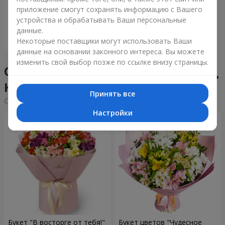
приложение смогут сохранять информацию с Вашего
22 245 грн
устройства и обрабатывать Ваши персональные
данные.
Заказать
Некоторые поставщики могут использовать Ваши
данные на основании законного интереса. Вы можете
изменить свой выбор позже по ссылке внизу страницы.
Сборные букеты в городе
Кельце
Принять все
Cортировка:
дешевые
дорогие
Настройки
Букет "В восторге от тебя!"
Букет цветов "Чудесное