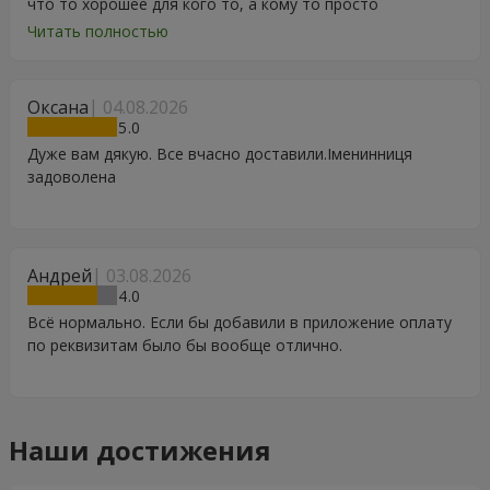
что то хорошее для кого то, а кому то просто
порадоваться цветам, подарку, тортику, поздравлению.
Читать полностью
Особенно, если человек сам себе не может купить даже
в свой День Рождения. Спасибо
Оксана
04.08.2026
5
Дуже вам дякую. Все вчасно доставили.Іменинниця
задоволена
Андрей
03.08.2026
4
Всё нормально. Если бы добавили в приложение оплату
по реквизитам было бы вообще отлично.
Наши достижения