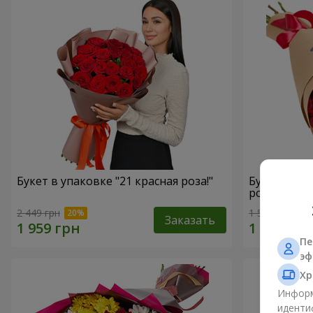
Букет в упаковке "21 красная роза!"
Букет в ЭК
роз"
2 449 грн
1 599 грн
Заказать
Пе
эф
Хр
Информ
иденти