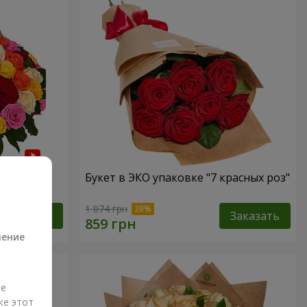
 роза"
Букет в ЭКО упаковке "7 красных роз"
а
1 074 грн
Заказать
Заказать
ление
ые
же этот