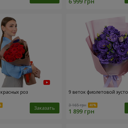
 красных роз
9 веток фиолетовой эуст
3 165 грн
Заказать