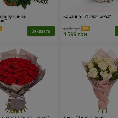
 наилучшими
Корзина "51 алая роза"
и!"
6 570 грн
Заказать
ковке "51 красная роза"
Букет "7 белых роз!"