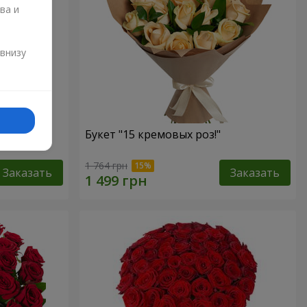
ва и
и
 внизу
Букет "15 кремовых роз!"
1 764 грн
Заказать
Заказать