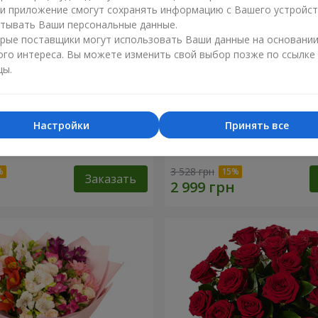
ли приложение смогут сохранять информацию с Вашего устройст
тывать Ваши персональные данные.
рые поставщики могут использовать Ваши данные на основани
ого интереса. Вы можете изменить свой выбор позже по ссылке
цы.
Настройки
Принять все
укет "11 белых роз!"
51 красная и белая роза!
3 528 грн
Заказать