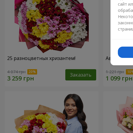
сайт и
обраба
Некото
законн
страни
25 разноцветных хризантем!
Авторский б
4 074 грн
1 221 грн
Заказать