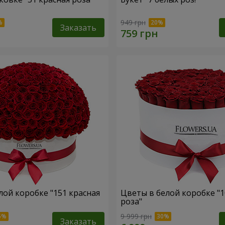
949 грн
Заказать
лой коробке "151 красная
Цветы в белой коробке "1
роза"
9 999 грн
Заказать