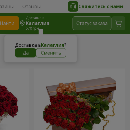
азины
Отзывы
Свяжитесь с нами
Доставка в
Найти
Калаглия
Cтатус заказа
570 грн
Доставка в
Калаглия
?
Да
Сменить