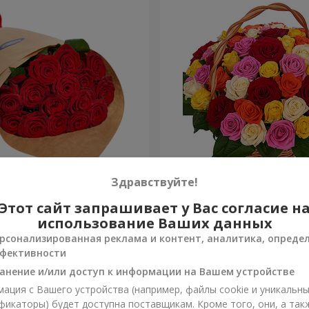
О упаковке "15 красных
Корзина "51 разноцветная
Здравствуйте!
Этот сайт запрашивает у Вас согласие н
5 941 грн
Заказать
использование Ваших данных
рсонализированная реклама и контент, аналитика, опреде
фективности
анение и/или доступ к информации на Вашем устройстве
ация с Вашего устройства (например, файлы cookie и уникальн
фикаторы) будет доступна поставщикам. Кроме того, они, а так