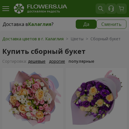
Доставка в
Калаглия
?
Да
Сменить
Доставка в
Калаглия
|
570 грн
Доставка цветов в г. Калаглия
> Цветы > Сборный букет
Купить сборный букет
Cортировка:
дешевые
дорогие
популярные