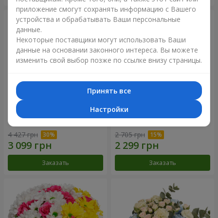
приложение смогут сохранять информацию с Вашего
устройства и обрабатывать Ваши персональные
данные.
Некоторые поставщики могут использовать Ваши
данные на основании законного интереса. Вы можете
изменить свой выбор позже по ссылке внизу страницы.
Принять все
Настройки
Букет "Крещатик"
Букет "Дежавю"
4 427 грн
2 705 грн
Заказать
Заказать