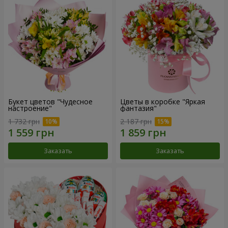
Букет цветов "Чудесное
Цветы в коробке "Яркая
настроение"
фантазия"
1 732 грн
2 187 грн
Заказать
Заказать