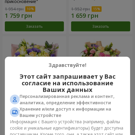
прикосновение"
1 954 грн
1 952 грн
Заказать
Заказать
Здравствуйте!
Этот сайт запрашивает у Вас
согласие на использование
Ваших данных
Персонализированная реклама и контент,
Букет "Цветные сны"
Букет "Цветочное Selfie!"
аналитика, определение эффективности
Хранение и/или доступ к информации на
3 856 грн
2 469 грн
Вашем устройстве
Информация с Вашего устройства (например, файлы
cookie и уникальные идентификаторы) будет доступна
Заказать
Заказать
поставщикам. Кроме того, они, а также этот сайт или