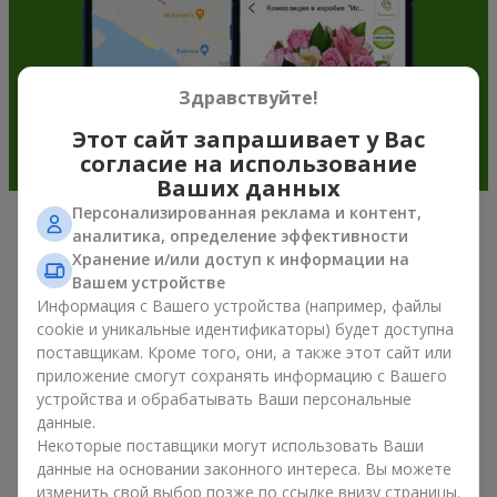
Здравствуйте!
Этот сайт запрашивает у Вас
согласие на использование
Ваших данных
Персонализированная реклама и контент,
аналитика, определение эффективности
Подарочные корзины —
Хранение и/или доступ к информации на
универсальный подарок к любому
Вашем устройстве
Информация с Вашего устройства (например, файлы
празднику
cookie и уникальные идентификаторы) будет доступна
поставщикам. Кроме того, они, а также этот сайт или
Если вы ищете универсальный подарок, но времени в
приложение смогут сохранять информацию с Вашего
обрез, у нас есть для вас отличное проверенное решение:
устройства и обрабатывать Ваши персональные
вы можете купить подарочные корзины. Подарочная
данные.
корзина с изысканными угощениями к празднику, фруктами,
Некоторые поставщики могут использовать Ваши
вкусным чаем или даже алкогольными напитками
становится идеальным дополнением к цветам или
данные на основании законного интереса. Вы можете
самостоятельным презентом. Идеальный набор,
изменить свой выбор позже по ссылке внизу страницы.