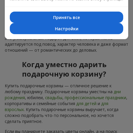
лаконичное оформление и изысканный букет, как
финальный акцент — стоит купить подарочные корзины,
чтобы всё это оказалось в ваших руках.
Принять все
Купить подарочные корзины — это не просто приобрести
Настройки
банальную вещь. Сегодня купить подарочные корзины —
это универсальный подарок для всех, который легко
адаптируется под повод, характер человека и даже формат
отношений — от романтических до деловых.
Когда уместно дарить
подарочную корзину?
Купить подарочные корзины — отличное решение к
любому празднику. Подарочные корзины уместны на
дни
рождения
, юбилеи,
свадьбы
,
профессиональные праздники
,
корпоративы и семейные события
для детей
и
для
взрослых
. Купить подарочные корзины выручает, когда
сложно подобрать что-то персональное, но хочется
сделать приятное.
Если вы планируете заказать цветы онлайн, а на поиск