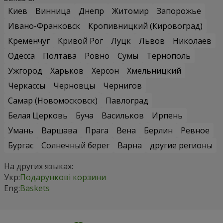
Киев
Винница
Днепр
Житомир
Запорожье
Ивано-Франковск
Кропивницкий (Кировоград)
Кременчуг
Кривой Рог
Луцк
Львов
Николаев
Одесса
Полтава
Ровно
Сумы
Тернополь
Ужгород
Харьков
Херсон
Хмельницкий
Черкассы
Черновцы
Чернигов
Самар (Новомосковск)
Павлоград
Белая Церковь
Буча
Васильков
Ирпень
Умань
Варшава
Прага
Вена
Берлин
Ревное
Бургас
Солнечный берег
Варна
другие регионы
На других языках:
Укр:
Подарункові корзини
Eng:
Baskets