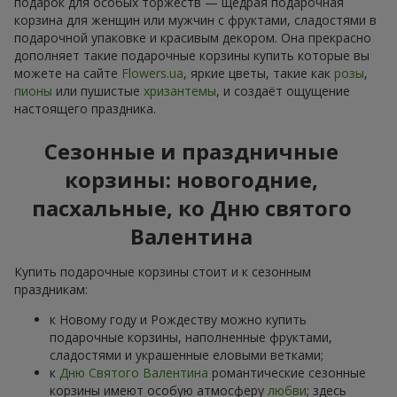
подарок для особых торжеств — щедрая подарочная
корзина для женщин или мужчин с фруктами, сладостями в
подарочной упаковке и красивым декором. Она прекрасно
дополняет такие подарочные корзины купить которые вы
можете на сайте
Flowers.ua
, яркие цветы, такие как
розы
,
пионы
или пушистые
хризантемы
, и создаёт ощущение
настоящего праздника.
Сезонные и праздничные
корзины: новогодние,
пасхальные, ко Дню святого
Валентина
Купить подарочные корзины стоит и к сезонным
праздникам:
к Новому году и Рождеству можно купить
подарочные корзины, наполненные фруктами,
сладостями и украшенные еловыми ветками;
к
Дню Святого Валентина
романтические сезонные
корзины имеют особую атмосферу
любви
; здесь