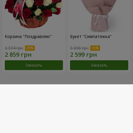
Корзина "Поздравляю"
Букет "Симпатяжка"
3 574 грн
3 058 грн
Заказать
Заказать
Наши достижения
Доставка цветов года в Украине
«Выбор страны»
2026 год