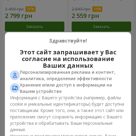
3 499 грн
2 843 грн
Заказать
Заказать
Здравствуйте!
Этот сайт запрашивает у Вас
согласие на использование
Ваших данных
Персонализированная реклама и контент,
аналитика, определение эффективности
Хранение и/или доступ к информации на
Вашем устройстве
Информация с Вашего устройства (например, файлы
Букет "Сказка моей жизни"
51 белая хризантема
cookie и уникальные идентификаторы) будет доступна
поставщикам. Кроме того, они, а также этот сайт или
2 399 грн
5 528 грн
приложение смогут сохранять информацию с Вашего
устройства и обрабатывать Ваши персональные
данные.
Заказать
Заказать
Некоторые поставщики могут использовать Ваши