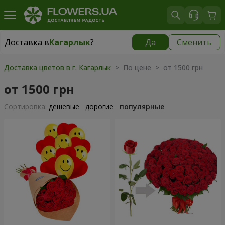
Доставка в
Кагарлык
?
Да
Сменить
Доставка в
Кагарлык
|
840 грн
Доставка цветов в г. Кагарлык
> По цене > от 1500 грн
от 1500 грн
Cортировка:
дешевые
дорогие
популярные