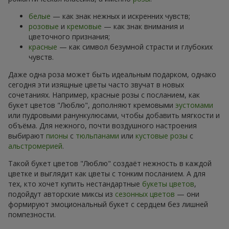
белые
— как знак нежных и искренних чувств;
розовые
и
кремовые
— как знак внимания и
цветочного признания;
красные
— как символ безумной страсти и глубоких
чувств.
Даже одна роза может быть идеальным подарком, однако
сегодня эти изящные цветы часто звучат в новых
сочетаниях. Например, красные розы с посланием, как
букет цветов "Люблю", дополняют кремовыми
эустомами
или пудровыми ранункулюсами, чтобы добавить мягкости и
объёма. Для нежного, почти воздушного настроения
выбирают
пионы
с
тюльпанами
или
кустовые розы
с
альстромерией
.
Такой букет цветов "Люблю" создаёт нежность в каждой
цветке и выглядит как цветы с тонким посланием. А для
тех, кто хочет купить нестандартные
букеты цветов
,
подойдут авторские миксы из
сезонных цветов
— они
формируют эмоциональный букет с сердцем без лишней
помпезности.