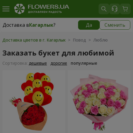
Доставка в
Кагарлык
?
Да
Сменить
Доставка в
Кагарлык
|
840 грн
Доставка цветов в г. Кагарлык
> Повод > Люблю
Заказать букет для любимой
Cортировка:
дешевые
дорогие
популярные