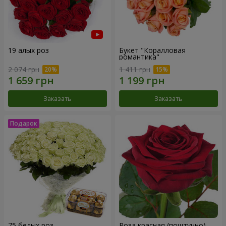
19 алых роз
Букет "Коралловая
романтика"
2 074 грн
1 411 грн
Заказать
Заказать
75 белых роз
Роза красная (поштучно)