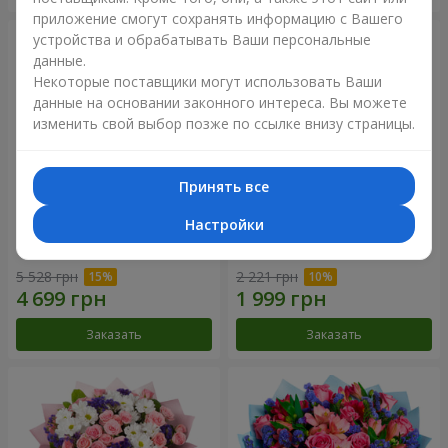
приложение смогут сохранять информацию с Вашего
устройства и обрабатывать Ваши персональные
данные.
Некоторые поставщики могут использовать Ваши
данные на основании законного интереса. Вы можете
изменить свой выбор позже по ссылке внизу страницы.
Принять все
Настройки
51 белая хризантема
Романтический букет
"Очарование"
5 528 грн
2 221 грн
Заказать
Заказать