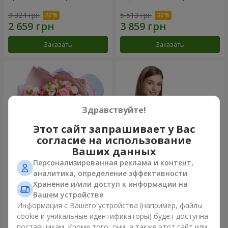
3 324 грн
5 513 грн
Заказать
Заказать
Здравствуйте!
Этот сайт запрашивает у Вас
согласие на использование
Ваших данных
Персонализированная реклама и контент,
Букет "Сказка моей жизни"
Корзина "Ангелочек"
аналитика, определение эффективности
Хранение и/или доступ к информации на
2 332 грн
1 999 грн
Вашем устройстве
Информация с Вашего устройства (например, файлы
cookie и уникальные идентификаторы) будет доступна
Заказать
Заказать
поставщикам. Кроме того, они, а также этот сайт или