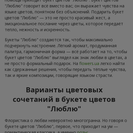
"Люблю" говорит всё вместо вас; он выражает чувства на
языке цветов, понятном без объяснений. Подарить букет
цветов "Люблю" — это не просто красивый жест, а
эмоциональное послание через цветы, которое передаёт
тепло, нежность и искренность.
Букеты "Люблю" создаются так, чтобы максимально
подчеркнуть настроение. Лёгкий аромат, продуманная
палитра, гармоничная форма — всё работает на то, чтобы
букет цветов "Люблю" выглядел как знак любви в цветах, а
не просто формальный подарок. На
flowers.ua
легко найти
как сдержанные решения, чтобы передать тёплые чувства,
так и яркие композиции, говорящие языком страсти.
Варианты цветовых
сочетаний в букете цветов
"Люблю"
Флористика о любви невероятно многогранна. Но говоря о
букете цветов "Люблю", первое, что приходит на ум —
романтическая классика, а именно
розы
: