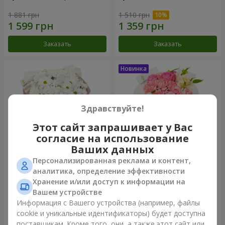
1 881 грн
1 510 грн
Заказать
Заказать
Здравствуйте!
Этот сайт запрашивает у Вас
согласие на использование
Ваших данных
Персонализированная реклама и контент,
Букет "White happiness"
Букет "Розовый зефир"
аналитика, определение эффективности
Хранение и/или доступ к информации на
999 грн
1 481 грн
Вашем устройстве
Информация с Вашего устройства (например, файлы
cookie и уникальные идентификаторы) будет доступна
Заказать
Заказать
поставщикам. Кроме того, они, а также этот сайт или