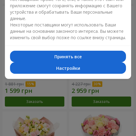
приложение смогут сохранять информацию с Вашего
устройства и обрабатывать Ваши персональные
данные.
Некоторые поставщики могут использовать Ваши
данные на основании законного интереса. Вы можете
изменить свой выбор позже по ссылке внизу страницы.
Принять все
Настройки
Букет "Дзинтарс"
Букет "Your Smile"
1 881 грн
4 227 грн
Заказать
Заказать