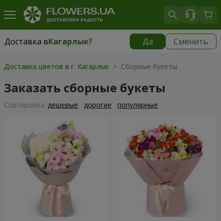
Доставка в
Кагарлык
?
Да
Сменить
Доставка в
Кагарлык
|
840 грн
Доставка цветов в г. Кагарлык
> Сборные букеты
Заказать сборные букеты
Cортировка:
дешевые
дорогие
популярные