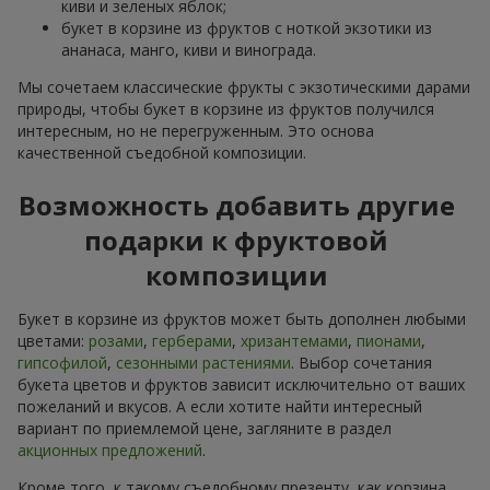
киви и зеленых яблок;
букет в корзине из фруктов с ноткой экзотики из
ананаса, манго, киви и винограда.
Мы сочетаем классические фрукты с экзотическими дарами
природы, чтобы букет в корзине из фруктов получился
интересным, но не перегруженным. Это основа
качественной съедобной композиции.
Возможность добавить другие
подарки к фруктовой
композиции
Букет в корзине из фруктов может быть дополнен любыми
цветами:
розами
,
герберами
,
хризантемами
,
пионами
,
гипсофилой
,
сезонными растениями
. Выбор сочетания
букета цветов и фруктов зависит исключительно от ваших
пожеланий и вкусов. А если хотите найти интересный
вариант по приемлемой цене, загляните в раздел
акционных предложений
.
Кроме того, к такому съедобному презенту, как корзина