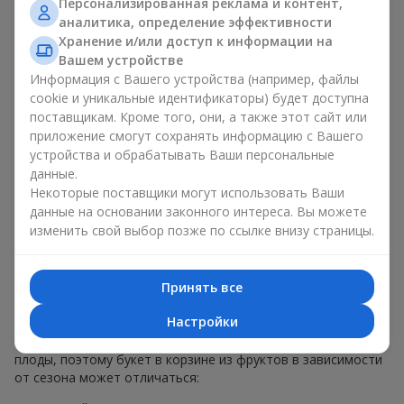
Персонализированная реклама и контент,
меньше, чем наполнение. Именно праздничное оформление
аналитика, определение эффективности
превращает обычный букет в корзине из фруктов в
Хранение и/или доступ к информации на
гастрономический подарок. В компании
Flowers.ua
мы
Вашем устройстве
всегда учитываем пожелания клиента при создании декора.
Информация с Вашего устройства (например, файлы
При формировании композиции используются натуральные
cookie и уникальные идентификаторы) будет доступна
материалы, продуманная упаковка вкуса и, конечно,
поставщикам. Кроме того, они, а также этот сайт или
декоративные элементы, соответствующие событию.
приложение смогут сохранять информацию с Вашего
По желанию клиента корзина с фруктами может быть
устройства и обрабатывать Ваши персональные
оформлена в прозрачной пленке или стильной коробке —
данные.
всегда с праздничной подачей, которая выглядит аккуратно
Некоторые поставщики могут использовать Ваши
и презентабельно.
данные на основании законного интереса. Вы можете
изменить свой выбор позже по ссылке внизу страницы.
Тематические фруктовые
композиции для праздников
Принять все
и сезонов
Настройки
Каждое время года имеет свой характер и свои сезонные
плоды, поэтому букет в корзине из фруктов в зависимости
от сезона может отличаться: