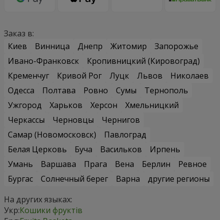
Заказ в:
Киев
Винница
Днепр
Житомир
Запорожье
Ивано-Франковск
Кропивницкий (Кировоград)
Кременчуг
Кривой Рог
Луцк
Львов
Николаев
Одесса
Полтава
Ровно
Сумы
Тернополь
Ужгород
Харьков
Херсон
Хмельницкий
Черкассы
Черновцы
Чернигов
Самар (Новомосковск)
Павлоград
Белая Церковь
Буча
Васильков
Ирпень
Умань
Варшава
Прага
Вена
Берлин
Ревное
Бургас
Солнечный берег
Варна
другие регионы
На других языках:
Укр:
Кошики фруктів