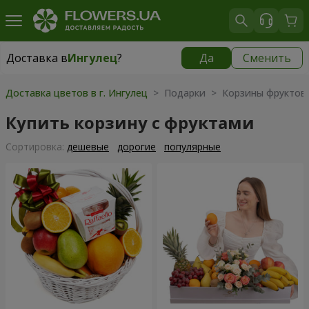
Доставка в
Ингулец
?
Да
Сменить
Доставка в
Ингулец
|
бесплатно
Доставка цветов в г. Ингулец
> Подарки > Корзины фруктов
Купить корзину с фруктами
Cортировка:
дешевые
дорогие
популярные