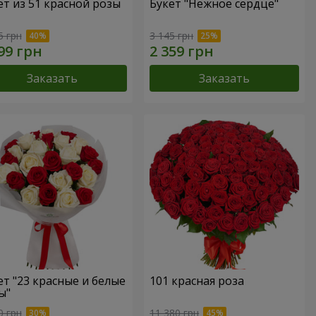
ет из 51 красной розы
Букет "Нежное сердце"
5 грн
3 145 грн
Заказать
Заказать
ет "23 красные и белые
101 красная роза
ы"
0 грн
11 380 грн