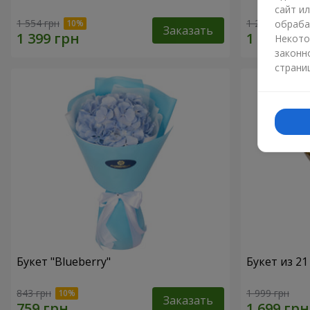
сайт и
1 554 грн
1 293 грн
обраба
Заказать
Некото
законн
страни
Букет "Blueberry"
Букет из 2
843 грн
1 999 грн
Заказать