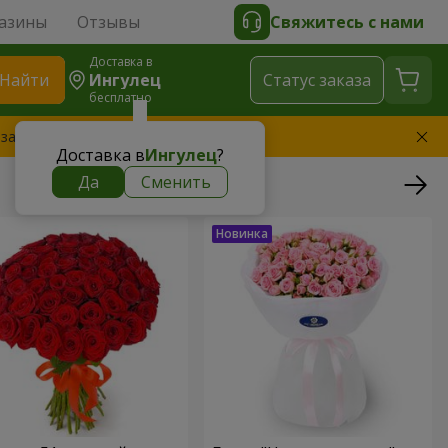
азины
Отзывы
Свяжитесь с нами
Доставка в
Найти
Ингулец
Cтатус заказа
бесплатно
 заменим букет
Доставка в
Ингулец
?
Да
Сменить