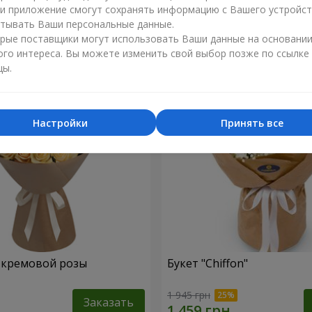
ли приложение смогут сохранять информацию с Вашего устройст
1 449 грн
тывать Ваши персональные данные.
Заказать
рые поставщики могут использовать Ваши данные на основани
ого интереса. Вы можете изменить свой выбор позже по ссылке
цы.
Настройки
Принять все
1 кремовой розы
Букет "Chiffon"
1 945 грн
Заказать