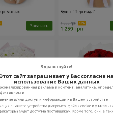
 кремовых
Букет "Персеида"
1 399 грн
Заказать
Здравствуйте!
Этот сайт запрашивает у Вас согласие н
использование Ваших данных
рсонализированная реклама и контент, аналитика, опреде
фективности
анение и/или доступ к информации на Вашем устройстве
ация с Вашего устройства (например, файлы cookie и уникальн
вых хризантем
Монобукет из 11 красных 
фикаторы) будет доступна поставщикам. Кроме того, они, а так