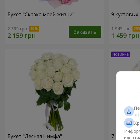
Букет "Сказка моей жизни"
9 кустовых
2 399 грн
1 945 грн
Заказать
Пе
эф
Хр
Информ
Букет "Лесная Нимфа"
7 ромашко
иденти