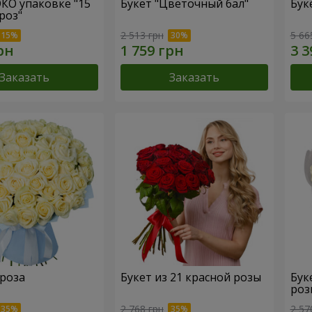
ЭКО упаковке "15
Букет "Цветочный бал"
Бук
роз"
2 513 грн
5 66
Заказать
Заказать
 роза
Букет из 21 красной розы
Бук
роз
2 768 грн
2 57