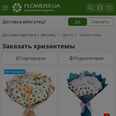
Доставка в
Ингулец
?
Да
Сменить
Доставка в
Ингулец
|
бесплатно
Доставка цветов в г. Ингулец
> Цветы > Хризантемы
Заказать хризантемы
Cортировка
Подкатегории