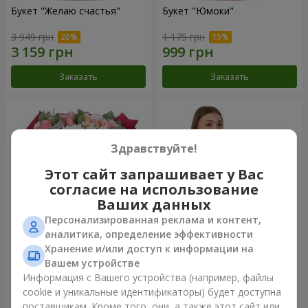
Букет "Желаю счастья"
Букет "Юмоки"
3 949 грн
1 175 грн
Заказать
Заказать
Здравствуйте!
Этот сайт запрашивает у Вас
согласие на использование
Ваших данных
Персонализированная реклама и контент,
аналитика, определение эффективности
Хранение и/или доступ к информации на
Букет "Очарование
Композиция "Белоснежная
нежности"
гармония"
Вашем устройстве
3 374 грн
2 799 грн
Информация с Вашего устройства (например, файлы
cookie и уникальные идентификаторы) будет доступна
поставщикам. Кроме того, они, а также этот сайт или