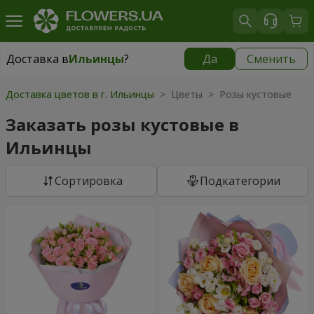
Доставка в
Ильинцы
?
Да
Сменить
Доставка в
Ильинцы
|
943 грн
Доставка цветов в г. Ильинцы
> Цветы > Розы кустовые
Заказать розы кустовые в
Ильинцы
Cортировка
Подкатегории