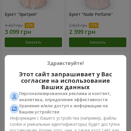
Букет "Эритрея"
Букет "Nude Perfume"
4 427 грн
2 822 грн
Заказать
Заказать
Здравствуйте!
Этот сайт запрашивает у Вас
согласие на использование
Ваших данных
Персонализированная реклама и контент,
аналитика, определение эффективности
Хранение и/или доступ к информации на
Вашем устройстве
Букет "Розовая нежность"
Композиция "Ностальжи"
Информация с Вашего устройства (например, файлы
cookie и уникальные идентификаторы) будет доступна
4 284 грн
6 427 грн
поставщикам. Кроме того, они, а также этот сайт или