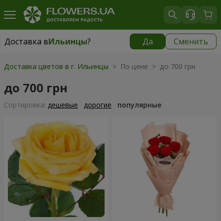
Доставка в
Ильинцы
?
Да
Сменить
Доставка в
Ильинцы
|
943 грн
Доставка цветов в г. Ильинцы
> По цене > до 700 грн
до 700 грн
Cортировка:
дешевые
дорогие
популярные