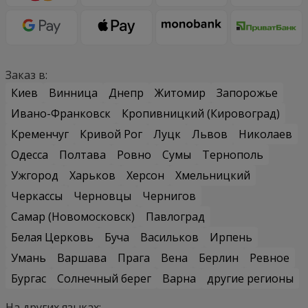
Заказ в:
Киев
Винница
Днепр
Житомир
Запорожье
Ивано-Франковск
Кропивницкий (Кировоград)
Кременчуг
Кривой Рог
Луцк
Львов
Николаев
Одесса
Полтава
Ровно
Сумы
Тернополь
Ужгород
Харьков
Херсон
Хмельницкий
Черкассы
Черновцы
Чернигов
Самар (Новомосковск)
Павлоград
Белая Церковь
Буча
Васильков
Ирпень
Умань
Варшава
Прага
Вена
Берлин
Ревное
Бургас
Солнечный берег
Варна
другие регионы
На других языках: