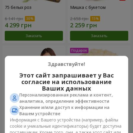
75 белых роз
Мишка с букетом
6 141 грн
2 658 грн
Заказать
Заказать
Здравствуйте!
Этот сайт запрашивает у Вас
согласие на использование
Ваших данных
Персонализированная реклама и контент,
аналитика, определение эффективности
Хранение и/или доступ к информации на
151 красная роза
Букет "Очей очарованье"
Вашем устройстве
Информация с Вашего устройства (например, файлы
15 744 грн
3 499 грн
cookie и уникальные идентификаторы) будет доступна
поставщикам. Кроме того, они, а также этот сайт или