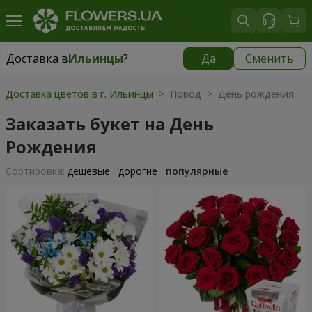
Доставка в
Ильинцы
?
Да
Сменить
Доставка в
Ильинцы
|
943 грн
Доставка цветов в г. Ильинцы
> Повод > День рождения
Заказать букет на День
Рождения
Cортировка:
дешевые
дорогие
популярные