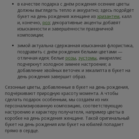
в качестве подарка с днём рождения осенние цветы
должны выглядеть тепло и аккуратно; здесь подойдёт
букет на день рождения женщине из
хризантем
, калл
и, конечно,
роз
; декоративные акценты добавят
изысканности и завершённости праздничной
композиции;
зимой актуальна сдержанная изысканная флористика,
поздравить с днём рождения белыми цветами —
отличная идея; белые
розы
,
эустомы
, амариллис
подчеркнут холодное зимнее настроение; а
добавление хвойных веточек и эвкалипта в букет на
день рождения завершит образ.
Сезонные цветы, добавленные в букет на день рождения,
подчёркивают природную красоту момента. А чтобы
сделать подарок особенным, мы создаём из них
персонализированную композицию, соответствующую
настроению и характеру получателя, например цветы в
коробке на день рождения женщине. Такой оригинальный
букет на день рождения или букет на юбилей попадает
прямо в сердце.