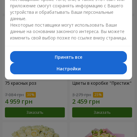
приложение смогут сохранять информацию с Вашего
Заказать
Заказать
устройства и обрабатывать Ваши персональные
данные.
Некоторые поставщики могут использовать Ваши
данные на основании законного интереса. Вы можете
изменить свой выбор позже по ссылке внизу страницы.
Принять все
Настройки
75 красных роз
Цветы в коробке "Престиж"
7 084 грн
3 279 грн
Заказать
Заказать