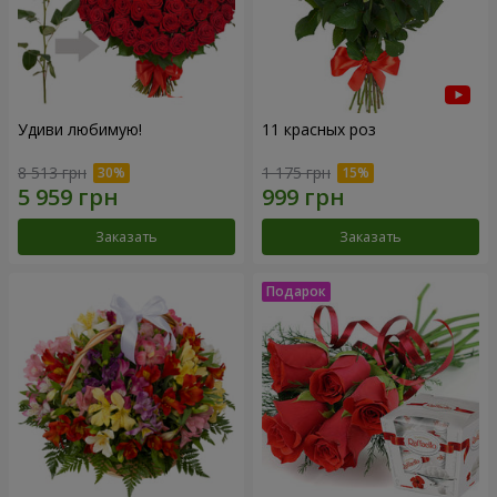
Удиви любимую!
11 красных роз
8 513 грн
1 175 грн
Заказать
Заказать