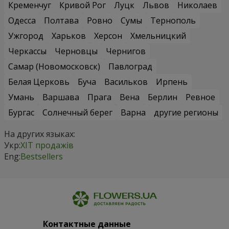
Кременчуг
Кривой Рог
Луцк
Львов
Николаев
Одесса
Полтава
Ровно
Сумы
Тернополь
Ужгород
Харьков
Херсон
Хмельницкий
Черкассы
Черновцы
Чернигов
Самар (Новомосковск)
Павлоград
Белая Церковь
Буча
Васильков
Ирпень
Умань
Варшава
Прага
Вена
Берлин
Ревное
Бургас
Солнечный берег
Варна
другие регионы
На других языках:
Укр:
ХІТ продажів
Eng:
Bestsellers
Контактные данные