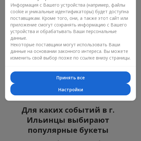
ошибиться с выбором, идеальный вариант —
Информация с Вашего устройства (например, файлы
универсальный букет. Это композиции, которые
cookie и уникальные идентификаторы) будет доступна
подходят для любого возраста и пола, а их состав
поставщикам. Кроме того, они, а также этот сайт или
можно адаптировать под любое мероприятие.
приложение смогут сохранять информацию с Вашего
Массовые цветочные предпочтения. Пионы,
устройства и обрабатывать Ваши персональные
тюльпаны, ромашки — это популярные букеты,
данные.
которые остаются привлекательными для
Некоторые поставщики могут использовать Ваши
покупателей. Они не только прекрасно выглядят, но и
данные на основании законного интереса. Вы можете
отражают атмосферу свежести и природной красоты.
изменить свой выбор позже по ссылке внизу страницы.
Популярные цветы для букетов часто меняются в
зависимости от времени года, но эти классические
композиции всегда остаются в списке самых
Принять все
востребованных. Если вы хотите быть уверенными в своём
выборе, смело обращайтесь к этим проверенным временем
Настройки
цветам.
Для каких событий в г.
Ильинцы выбирают
популярные букеты