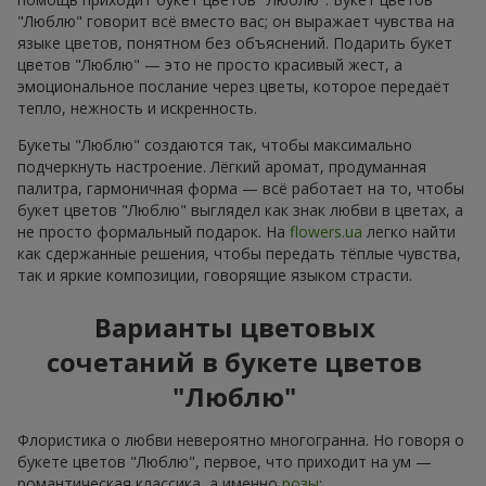
"Люблю" говорит всё вместо вас; он выражает чувства на
языке цветов, понятном без объяснений. Подарить букет
цветов "Люблю" — это не просто красивый жест, а
эмоциональное послание через цветы, которое передаёт
тепло, нежность и искренность.
Букеты "Люблю" создаются так, чтобы максимально
подчеркнуть настроение. Лёгкий аромат, продуманная
палитра, гармоничная форма — всё работает на то, чтобы
букет цветов "Люблю" выглядел как знак любви в цветах, а
не просто формальный подарок. На
flowers.ua
легко найти
как сдержанные решения, чтобы передать тёплые чувства,
так и яркие композиции, говорящие языком страсти.
Варианты цветовых
сочетаний в букете цветов
"Люблю"
Флористика о любви невероятно многогранна. Но говоря о
букете цветов "Люблю", первое, что приходит на ум —
романтическая классика, а именно
розы
: