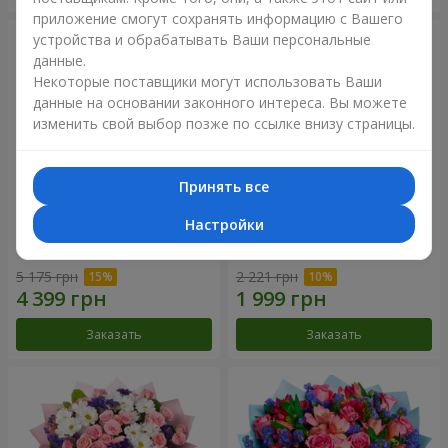
приложение смогут сохранять информацию с Вашего
устройства и обрабатывать Ваши персональные
данные.
Некоторые поставщики могут использовать Ваши
данные на основании законного интереса. Вы можете
изменить свой выбор позже по ссылке внизу страницы.
Принять все
Настройки
51 белая хризантема
Романтический букет
"Очарование"
5 175 грн
2 221 грн
Заказать
Заказать