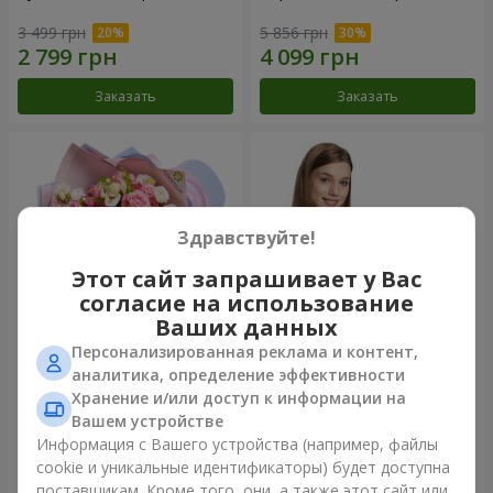
3 499 грн
5 856 грн
Заказать
Заказать
Здравствуйте!
Этот сайт запрашивает у Вас
согласие на использование
Ваших данных
Персонализированная реклама и контент,
Букет "Сказка моей жизни"
Корзина "Ангелочек"
аналитика, определение эффективности
Хранение и/или доступ к информации на
2 221 грн
1 949 грн
Вашем устройстве
Информация с Вашего устройства (например, файлы
cookie и уникальные идентификаторы) будет доступна
Заказать
Заказать
поставщикам. Кроме того, они, а также этот сайт или