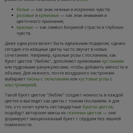
белые
— как знак нежных и искренних чувств;
розовые
и
кремовые
— как знак внимания и
цветочного признания;
красные
— как символ безумной страсти и глубоких
чувств.
Даже одна роза может быть идеальным подарком, однако
сегодня эти изящные цветы часто звучат в новых
сочетаниях. Например, красные розы с посланием, как
букет цветов "Люблю", дополняют кремовыми
эустомами
или пудровыми ранункулюсами, чтобы добавить мягкости и
объёма. Для нежного, почти воздушного настроения
выбирают
пионы
с
тюльпанами
или
кустовые розы
с
альстромерией
.
Такой букет цветов "Люблю" создаёт нежность в каждой
цветке и выглядит как цветы с тонким посланием. А для
тех, кто хочет купить нестандартные
букеты цветов
,
подойдут авторские миксы из
сезонных цветов
— они
формируют эмоциональный букет с сердцем без лишней
помпезности.