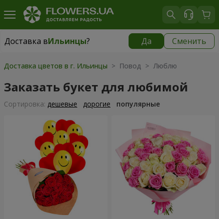
Доставка в
Ильинцы
?
Да
Сменить
Доставка в
Ильинцы
|
943 грн
Доставка цветов в г. Ильинцы
> Повод > Люблю
Заказать букет для любимой
Cортировка:
дешевые
дорогие
популярные