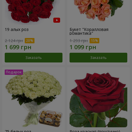
19 алых роз
Букет "Коралловая
романтика"
2 124 грн
1 293 грн
Заказать
Заказать
75 белых роз
Роза красная (поштучно)