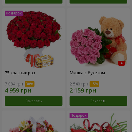
75 красных роз
Мишка с букетом
7 084 грн
2 540 грн
Заказать
Заказать