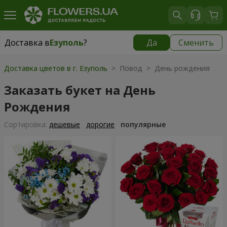
Доставка в
Езуполь
?
Да
Сменить
Доставка в
Езуполь
|
бесплатно
Доставка цветов в г. Езуполь
> Повод > День рождения
Заказать букет на День
Рождения
Cортировка:
дешевые
дорогие
популярные