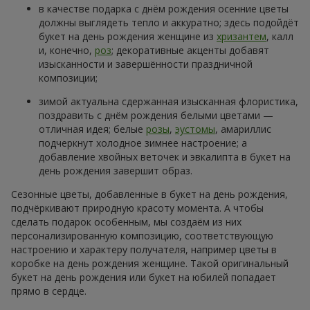
в качестве подарка с днём рождения осенние цветы
должны выглядеть тепло и аккуратно; здесь подойдёт
букет на день рождения женщине из
хризантем
, калл
и, конечно,
роз
; декоративные акценты добавят
изысканности и завершённости праздничной
композиции;
зимой актуальна сдержанная изысканная флористика,
поздравить с днём рождения белыми цветами —
отличная идея; белые
розы
,
эустомы
, амариллис
подчеркнут холодное зимнее настроение; а
добавление хвойных веточек и эвкалипта в букет на
день рождения завершит образ.
Сезонные цветы, добавленные в букет на день рождения,
подчёркивают природную красоту момента. А чтобы
сделать подарок особенным, мы создаём из них
персонализированную композицию, соответствующую
настроению и характеру получателя, например цветы в
коробке на день рождения женщине. Такой оригинальный
букет на день рождения или букет на юбилей попадает
прямо в сердце.