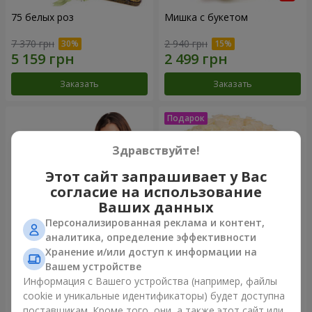
75 белых роз
Мишка с букетом
7 370 грн
2 940 грн
Заказать
Заказать
Здравствуйте!
Этот сайт запрашивает у Вас
согласие на использование
Ваших данных
Персонализированная реклама и контент,
аналитика, определение эффективности
Хранение и/или доступ к информации на
151 красная роза
Букет "Очей очарованье"
Вашем устройстве
Информация с Вашего устройства (например, файлы
15 744 грн
4 074 грн
cookie и уникальные идентификаторы) будет доступна
поставщикам. Кроме того, они, а также этот сайт или