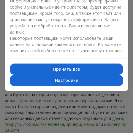
Сувениры к букетам на разные
Информация с Вашего устройства (например, файлы
cookie и уникальные идентификаторы) будет доступна
праздники
поставщикам. Кроме того, они, а также этот сайт или
приложение смогут сохранять информацию с Вашего
Праздник задаёт настроение, а сувенирная продукция для
устройства и обрабатывать Ваши персональные
букетов его подчёркивает. Именно поэтому сувениры к
данные.
цветам часто выбирают с учётом даты и события. В нашем
Некоторые поставщики могут использовать Ваши
ассортименте найдётся сувенирная продукция для букетов,
данные на основании законного интереса. Вы можете
которая подойдёт к любому празднику и может быть
изменить свой выбор позже по ссылке внизу страницы.
рассчитана на любой бюджет.
Сувенирная продукция к
Принять все
букетам на День рождения
Настройки
К
дню рождения
хорошо подходит сувенирная продукция
для букетов, которая содержит оригинальные детали и
делает
флористические дополнения
персональными. Это
могут быть авторские изделия или мини-подарки с тёплым
смыслом. Такая сувенирная продукция для букетов из ярких
или сезонных цветов станет удачным подарком для
друга
,
подруги
,
любимого человека
,
дочери
,
мамы
или
коллеги по
работе
.