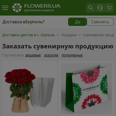
Доставка в
Езуполь
?
Да
Сменить
Доставка в
Езуполь
|
бесплатно
Доставка цветов в г. Езуполь
> Подарки > Сувенирная проду
Заказать сувенирную продукцию
Cортировка:
дешевые
дорогие
популярные