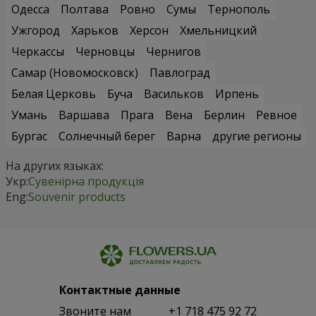
Одесса
Полтава
Ровно
Сумы
Тернополь
Ужгород
Харьков
Херсон
Хмельницкий
Черкассы
Черновцы
Чернигов
Самар (Новомосковск)
Павлоград
Белая Церковь
Буча
Васильков
Ирпень
Умань
Варшава
Прага
Вена
Берлин
Ревное
Бургас
Солнечный берег
Варна
другие регионы
На других языках:
Укр:
Сувенірна продукція
Eng:
Souvenir products
Контактные данные
Звоните нам
+1 718 475 92 72