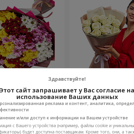
етных хризантем!
Авторский букет "11 белых
Здравствуйте!
Этот сайт запрашивает у Вас согласие н
1 443 грн
Заказать
использование Ваших данных
рсонализированная реклама и контент, аналитика, опреде
фективности
анение и/или доступ к информации на Вашем устройстве
ация с Вашего устройства (например, файлы cookie и уникальн
фикаторы) будет доступна поставщикам. Кроме того, они, а так