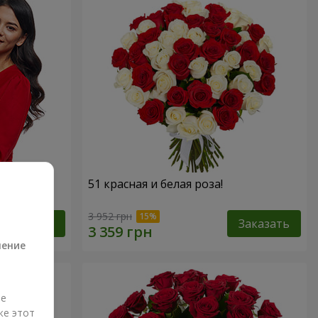
 роз!"
51 красная и белая роза!
а
3 952 грн
Заказать
Заказать
ление
ые
же этот