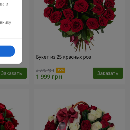
ва и
и
 внизу
Букет из 25 красных роз
3 075 грн
Заказать
Заказать