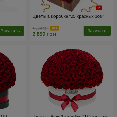
Цветы в коробке "25 красных роз!"
4 084 грн
Заказать
Заказать
"151
Цветы в белой коробке "151 красная