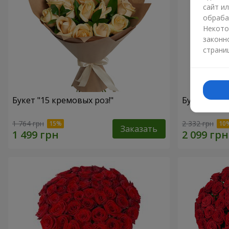
сайт и
обраба
Некото
законн
страни
Букет "15 кремовых роз!"
Букет "15 
1 764 грн
2 332 грн
Заказать