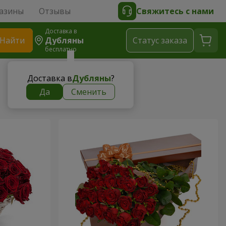
азины
Отзывы
Свяжитесь с нами
Доставка в
Найти
Дубляны
Cтатус заказа
бесплатно
Доставка в
Дубляны
?
Да
Сменить