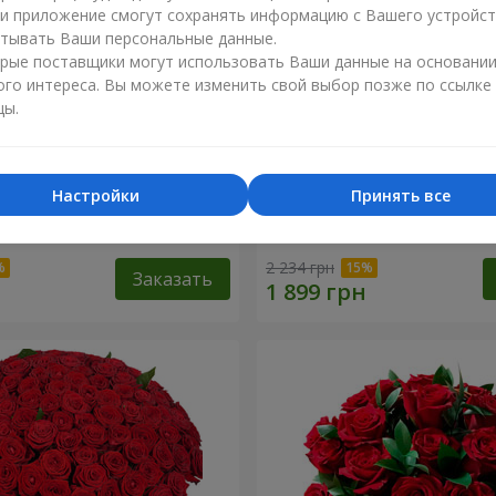
ли приложение смогут сохранять информацию с Вашего устройст
тывать Ваши персональные данные.
рые поставщики могут использовать Ваши данные на основани
ого интереса. Вы можете изменить свой выбор позже по ссылке
цы.
Настройки
Принять все
разноцветных хризантем!"
Букет "Гармония"
2 234 грн
Заказать