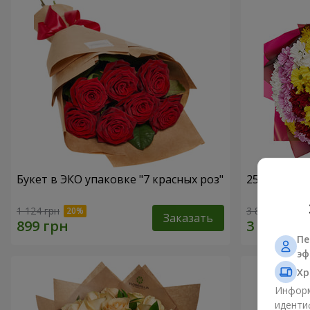
Букет в ЭКО упаковке "7 красных роз"
25 разноцв
1 124 грн
3 874 грн
Заказать
Пе
эф
Хр
Информ
иденти