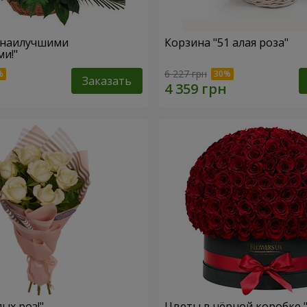
 наилучшими
Корзина "51 алая роза"
и!"
6 227 грн
Заказать
лых роз!"
Цветы в чёрной коробке 