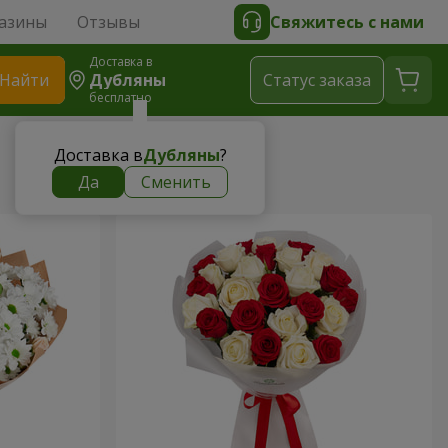
азины
Отзывы
Свяжитесь с нами
Доставка в
Найти
Дубляны
Cтатус заказа
бесплатно
Доставка в
Дубляны
?
Да
Сменить