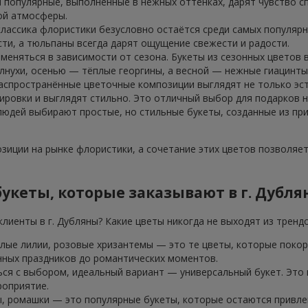
 популярные, выполненные в нежных оттенках, дарят чувство сп
ой атмосферы.
классика флористики безусловно остаётся среди самых популярн
ти, а тюльпаны всегда дарят ощущение свежести и радости.
 меняться в зависимости от сезона. Букеты из сезонных цветов
лнухи, осенью — тёплые георгины, а весной — нежные гиацинты
аспространённые цветочные композиции выглядят не только эст
ровки и выглядят стильно. Это отличный выбор для подарков н
 людей выбирают простые, но стильные букеты, созданные из пр
иции на рынке флористики, а сочетание этих цветов позволяе
укеты, которые заказывают в г. Дубля
лиенты в г. Дубляны? Какие цветы никогда не выходят из тренд
елые лилии, розовые хризантемы — это те цветы, которые покор
нных праздников до романтических моментов.
ься с выбором, идеальный вариант — универсальный букет. Это
роприятие.
, ромашки — это популярные букеты, которые остаются привлек