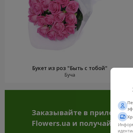
Букет из роз "Быть с тобой"
Буча
Пе
эф
Заказывайте в приложен
Хр
Flowers.ua и получайте бо
Информ
иденти