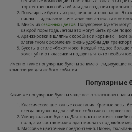
Объёмные композиции в пастельных тонах. Эти цветы
торжественных событий или для создания гармоничн
Популярные букеты из роз, пионов и тюльпанов. Эта 
пионы — идеальное сочетание элегантности и нежнос
Миксы из
сезонных цветов
. Популярные букеты могут
каждой поры года. Летом это могут быть яркие подсо
Аранжировки в шляпных коробках и корзинах. Такие р
элегантном оформлении очень удобны для транспорти
Букеты в стиле «бохо» и эко. Каждый год всё больше
хочет уйти от классики и подарить что-то необычное.
Именно такие популярные букеты занимают лидирующие поз
композиции для любого события.
Популярные б
Какие же популярные букеты чаще всего заказывают наши к
Классические цветочные сочетания. Красные розы, б
всегда актуальны для любого события: от торжестве
Универсальные букеты. Для тех, кто не хочет ошибит
пола, а их состав можно адаптировать под любое ме
Массовые цветочные предпочтения. Пионы, тюльпаны