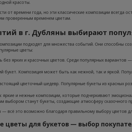
одной красоты.
ти от времени года, но эти классические композиции всегда ос
тим проверенным временем цветам.
ытий в г. Дубляны выбирают попу
омпозиции подходят для множества событий. Они способны соз
пулярные цветы:
 без ярких и красочных цветов. Среди популярных вариантов — 
ий букет. Композиция может быть как нежной, так и яркой. Попу
настоящий цветочный шедевр. Популярные букеты из красных ро
а: яркие и нежные композиции, которые подчеркивают эмоциона
ным выбором станут букеты, создающие атмосферу сказочного пр
— всё это возможно благодаря правильному выбору цветов для
 цветы для букетов — выбор покупат