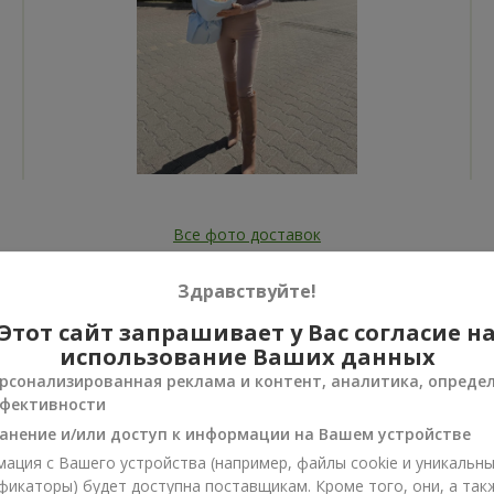
Все фото доставок
Заказать этот товар
Здравствуйте!
Этот сайт запрашивает у Вас согласие н
использование Ваших данных
рсонализированная реклама и контент, аналитика, опреде
фективности
ии
анение и/или доступ к информации на Вашем устройстве
нусы
ация с Вашего устройства (например, файлы cookie и уникальн
фикаторы) будет доступна поставщикам. Кроме того, они, а так