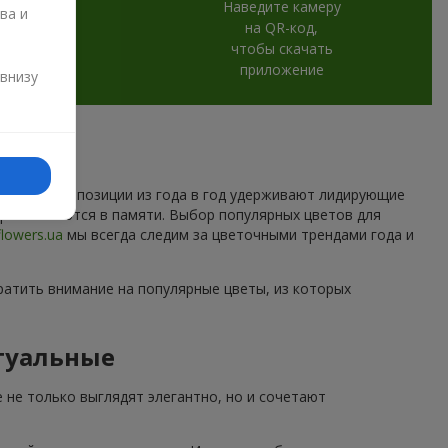
Наведите камеру
ва и
на QR-код,
чтобы скачать
и
приложение
 внизу
которые композиции из года в год удерживают лидирующие
торые остаются в памяти. Выбор популярных цветов для
flowers.ua
мы всегда следим за цветочными трендами года и
ратить внимание на популярные цветы, из которых
туальные
 не только выглядят элегантно, но и сочетают