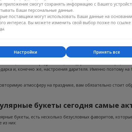
ли приложение смогут сохранять информацию с Вашего устройст
тывать Ваши персональные данные.
рые поставщики могут использовать Ваши данные на основани
ого интереса. Вы можете изменить свой выбор позже по ссылке
цы.
Популярные букеты — тренды сезона
Настройки
Принять все
тренды. Каждый год появляются новые популярные букеты, а не
 на пике, не только радуют глаз, но и дарят особые эмоции, ко
подарка и, конечно же, настроения дарителя. Именно поэтому на
повторимую атмосферу на празднике, вам обязательно стоит об
улярные букеты сегодня самые ак
лярные букеты, есть несколько безусловных фаворитов, которые
 из них: