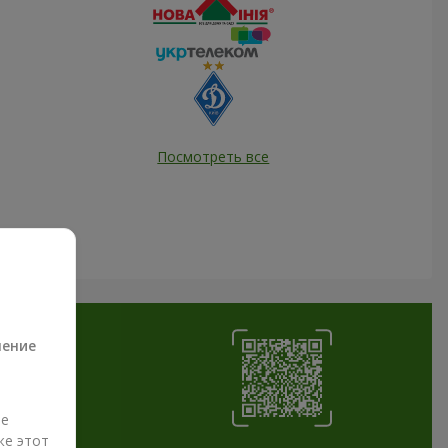
Посмотреть все
а
ление
ые
же этот