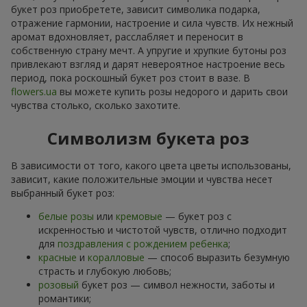
букет роз приобретете, зависит символика подарка,
отражение гармонии, настроение и сила чувств. Их нежный
аромат вдохновляет, расслабляет и переносит в
собственную страну мечт. А упругие и хрупкие бутоны роз
привлекают взгляд и дарят невероятное настроение весь
период, пока роскошный букет роз стоит в вазе. В
flowers.ua
вы можете купить розы недорого и дарить свои
чувства столько, сколько захотите.
Символизм букета роз
В зависимости от того, какого цвета цветы использованы,
зависит, какие положительные эмоции и чувства несет
выбранный букет роз:
белые розы
или
кремовые
— букет роз с
искренностью и чистотой чувств, отлично подходит
для
поздравления с рождением ребенка
;
красные
и
коралловые
— способ выразить безумную
страсть и глубокую любовь;
розовый
букет роз — символ нежности, заботы и
романтики;