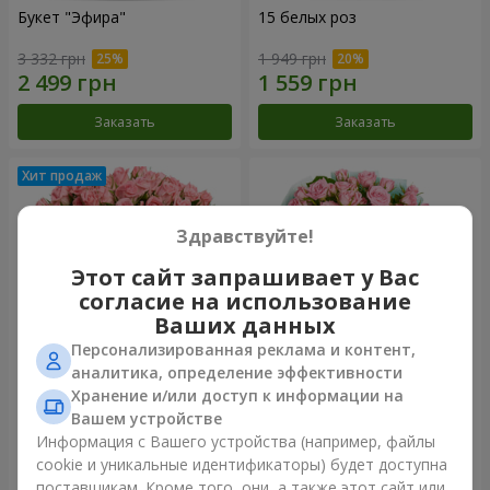
Букет "Эфира"
15 белых роз
3 332 грн
1 949 грн
Заказать
Заказать
Здравствуйте!
Этот сайт запрашивает у Вас
согласие на использование
Ваших данных
Персонализированная реклама и контент,
аналитика, определение эффективности
Хранение и/или доступ к информации на
Цветы в коробке "Розовый
Композиция "Баллада о
оазис"
маме"
Вашем устройстве
2 749 грн
2 199 грн
Информация с Вашего устройства (например, файлы
cookie и уникальные идентификаторы) будет доступна
поставщикам. Кроме того, они, а также этот сайт или