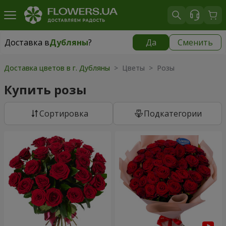
Доставка в
Дубляны
?
Да
Сменить
Доставка в
Дубляны
|
бесплатно
Доставка цветов в г. Дубляны
> Цветы > Розы
Купить розы
Cортировка
Подкатегории