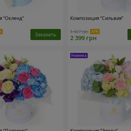
 "Окленд"
Композиция "Сильвия"
3 427 грн
Заказать
я "Палермо"
Композиция "Элора"