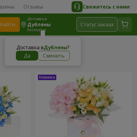
азины
Отзывы
Свяжитесь с нами
Доставка в
Найти
Дубляны
Cтатус заказа
бесплатно
Доставка в
Дубляны
?
Да
Сменить