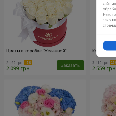
сайт и
обраба
Некото
законн
страни
Цветы в коробке "Желанной"
Композиция 
2 469 грн
3 412 грн
Заказать