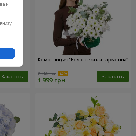
ва и
и
 внизу
Любовь в
Композиция "Белоснежная гармония"
2 665 грн
Заказать
Заказать