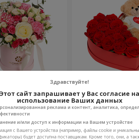
робке "Помпадур"
Композиция "Трогательн
Здравствуйте!
Этот сайт запрашивает у Вас согласие н
2 332 грн
Заказать
использование Ваших данных
рсонализированная реклама и контент, аналитика, опреде
фективности
анение и/или доступ к информации на Вашем устройстве
ация с Вашего устройства (например, файлы cookie и уникальн
фикаторы) будет доступна поставщикам. Кроме того, они, а так