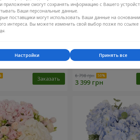
ли приложение смогут сохранять информацию с Вашего устройст
тывать Ваши персональные данные.
рые поставщики могут использовать Ваши данные на основани
ого интереса. Вы можете изменить свой выбор позже по ссылке
цы.
Настройки
Принять все
"Lady in Red"
Композиция в коробке "
твоих глазах"
6 798 грн
Заказать