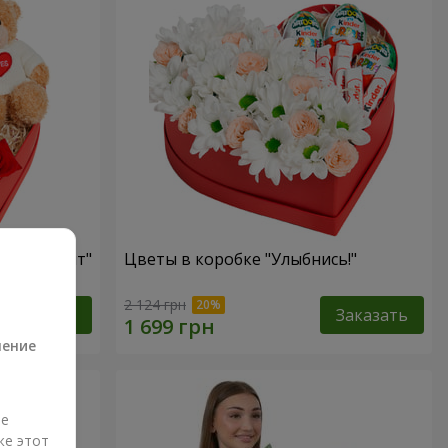
ый презент"
Цветы в коробке "Улыбнись!"
а
2 124 грн
Заказать
Заказать
ление
ые
же этот