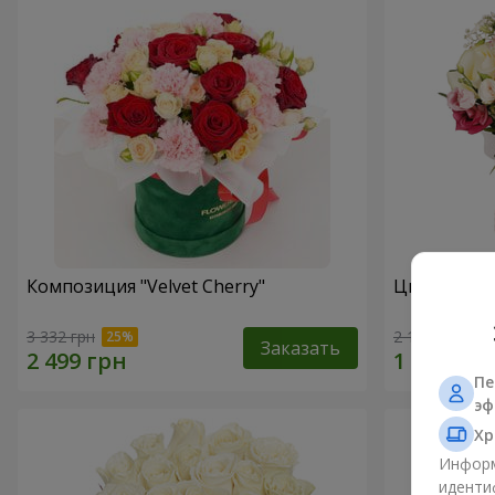
Композиция "Velvet Cherry"
Цветы в ко
3 332 грн
2 199 грн
Заказать
Пе
эф
Хр
Информ
иденти