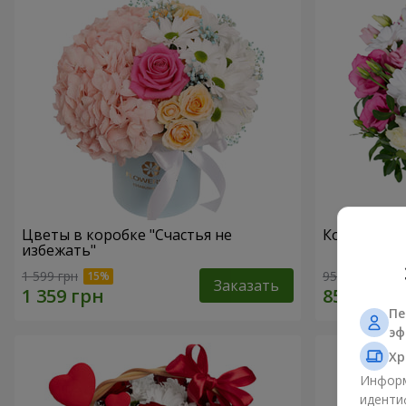
Цветы в коробке "Счастья не
Композиция
избежать"
1 599 грн
954 грн
Заказать
Пе
эф
Хр
Информ
иденти