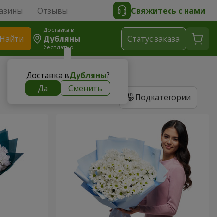
азины
Отзывы
Свяжитесь с нами
Доставка в
Найти
Дубляны
Cтатус заказа
бесплатно
Доставка в
Дубляны
?
Да
Сменить
Подкатегории