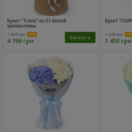
Букет "Tokio" из 51 белой
Букет "Chif
хризантемы
7 383 грн
1 945 грн
Заказать