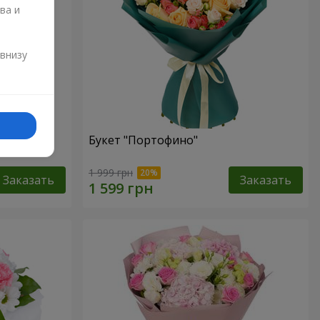
ва и
и
 внизу
хризантем
Букет "Портофино"
1 999 грн
Заказать
Заказать