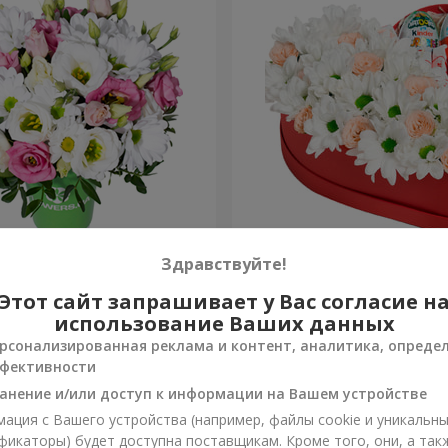
 "Лучики в глазах"
Цветы в коробке "Улыбнис
Здравствуйте!
Этот сайт запрашивает у Вас согласие н
2 199 грн
Заказать
использование Ваших данных
рсонализированная реклама и контент, аналитика, опреде
фективности
анение и/или доступ к информации на Вашем устройстве
ация с Вашего устройства (например, файлы cookie и уникальн
фикаторы) будет доступна поставщикам. Кроме того, они, а так