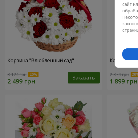
сайт и
обраба
Некото
законн
страни
Корзина "Влюбленный сад"
Композиция
3 124 грн
2 374 грн
Заказать