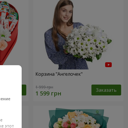
ь!"
Корзина "Ангелочек"
а
1 999 грн
Заказать
Заказать
ление
ые
же этот