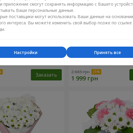
ли приложение смогут сохранять информацию с Вашего устройст
тывать Ваши персональные данные.
рые поставщики могут использовать Ваши данные на основани
ого интереса. Вы можете изменить свой выбор позже по ссылке
цы.
Настройки
Принять все
 "Charlotte"
Букет "Безе" из 15 белых 
2 665 грн
Заказать