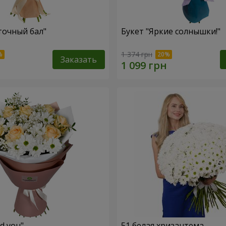
точный бал"
Букет "Яркие солнышки!"
1 374 грн
Заказать
ed you"
51 белая хризантема