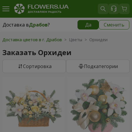
Доставка в
Драбов
?
Да
Сменить
Доставка в
Драбов
|
986 грн
Доставка цветов в г. Драбов
> Цветы > Орхидеи
Заказать Орхидеи
Cортировка
Подкатегории