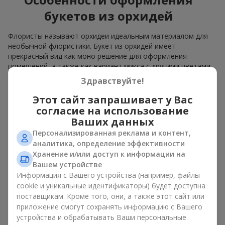
букетов из орхидей
Флористы называют орхидеи идеальным материалом для
необычной флористики. Букет из орхидей имеет
прекрасный вид как моно решение для оформления
помещений, а также как вариант микса с другими цветами,
который сохраняет свою выразительность в любом
Здравствуйте!
формате.
Этот сайт запрашивает у Вас
Благодаря своей структуре орхидея позволяет создавать
согласие на использование
композиции в классическом, минималистичном или
Ваших данных
современном стиле. Букет из орхидей эффектно смотрится
Персонализированная реклама и контент,
как в камерных, так и в масштабных работах, а её
аналитика, определение эффективности
роскошные соцветия легко становятся центральным
элементом композиции. В зависимости от оформления и
Хранение и/или доступ к информации на
сорта растений различается и цена на орхидеи. Учитывайте
Вашем устройстве
это, прежде чем заказать букет из орхидей.
Информация с Вашего устройства (например, файлы
cookie и уникальные идентификаторы) будет доступна
Кому дарят орхидеи?
поставщикам. Кроме того, они, а также этот сайт или
приложение смогут сохранять информацию с Вашего
устройства и обрабатывать Ваши персональные
Букет из орхидей универсален и может подойти любому. Их