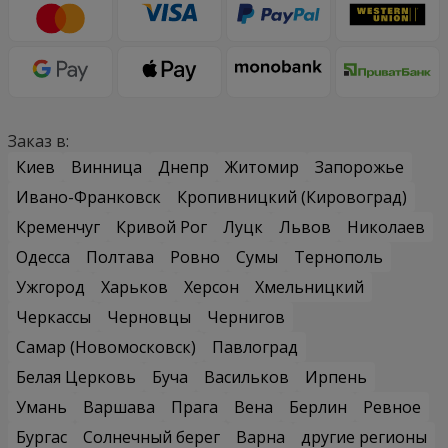
Заказ в:
Киев
Винница
Днепр
Житомир
Запорожье
Ивано-Франковск
Кропивницкий (Кировоград)
Кременчуг
Кривой Рог
Луцк
Львов
Николаев
Одесса
Полтава
Ровно
Сумы
Тернополь
Ужгород
Харьков
Херсон
Хмельницкий
Черкассы
Черновцы
Чернигов
Самар (Новомосковск)
Павлоград
Белая Церковь
Буча
Васильков
Ирпень
Умань
Варшава
Прага
Вена
Берлин
Ревное
Бургас
Солнечный берег
Варна
другие регионы