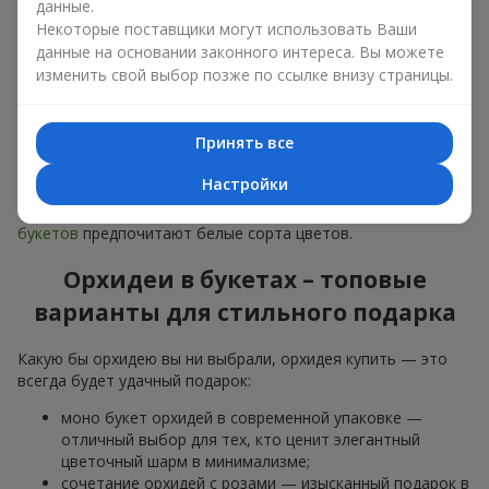
данные.
дарят
любимым женщинам
,
маме
,
девушке
,
жене
, сестре,
подруге,
коллеге
или
бизнес-партнеру
. Сегодня можно
Некоторые поставщики могут использовать Ваши
орхидеи купить недорого, а значит, шанс сделать желанный
данные на основании законного интереса. Вы можете
подарок становится еще больше.
изменить свой выбор позже по ссылке внизу страницы.
Букет из орхидей — идеальная цветочная композиция для
особого события: юбилеев,
свиданий
,
дней рождения
и
Принять все
даже
бизнес-поздравлений
.
Настройки
Для романтики выбирают нежную экзотику — букет из
орхидей в розовых и фиолетовых тонах. Для
свадебных
букетов
предпочитают белые сорта цветов.
Орхидеи в букетах – топовые
варианты для стильного подарка
Какую бы орхидею вы ни выбрали, орхидея купить — это
всегда будет удачный подарок:
моно букет орхидей в современной упаковке —
отличный выбор для тех, кто ценит элегантный
цветочный шарм в минимализме;
сочетание орхидей с розами — изысканный подарок в